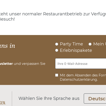
teht unser normaler Restaurantbetrieb zur Verfü
Besuch!
Party Time
Mein 
uns in
Erlebnispakete
sletter
und verpassen Sie
Mit dem Absenden des Form
Datenschutzerklärung.
Wählen Sie Ihre Sprache aus
Deutsc