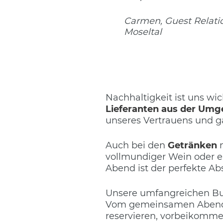
Carmen, Guest Relati
Moseltal
Nachhaltigkeit ist uns wi
Lieferanten aus der Um
unseres Vertrauens und ga
Auch bei den
Getränken
m
vollmundiger Wein oder ei
Abend ist der perfekte A
Unsere umfangreichen Buf
Vom gemeinsamen Abendess
reservieren, vorbeikomm