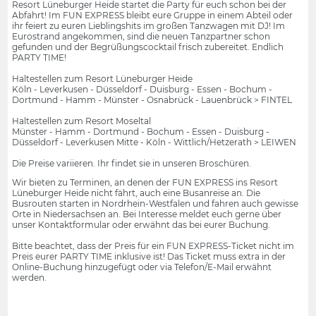
Resort Lüneburger Heide startet die Party für euch schon bei der
Abfahrt! Im FUN EXPRESS bleibt eure Gruppe in einem Abteil oder
ihr feiert zu euren Lieblingshits im großen Tanzwagen mit DJ! Im
Eurostrand angekommen, sind die neuen Tanzpartner schon
gefunden und der Begrüßungscocktail frisch zubereitet. Endlich
PARTY TIME!
Haltestellen zum Resort Lüneburger Heide
Köln - Leverkusen - Düsseldorf - Duisburg - Essen - Bochum -
Dortmund - Hamm - Münster - Osnabrück - Lauenbrück > FINTEL
Haltestellen zum Resort Moseltal
Münster - Hamm - Dortmund - Bochum - Essen - Duisburg -
Düsseldorf - Leverkusen Mitte - Köln - Wittlich/Hetzerath > LEIWEN
Die Preise variieren. Ihr findet sie in unseren Broschüren.
Wir bieten zu Terminen, an denen der FUN EXPRESS ins Resort
Lüneburger Heide nicht fährt, auch eine Busanreise an. Die
Busrouten starten in Nordrhein-Westfalen und fahren auch gewisse
Orte in Niedersachsen an. Bei Interesse meldet euch gerne über
unser Kontaktformular oder erwähnt das bei eurer Buchung.
Bitte beachtet, dass der Preis für ein FUN EXPRESS-Ticket nicht im
Preis eurer PARTY TIME inklusive ist! Das Ticket muss extra in der
Online-Buchung hinzugefügt oder via Telefon/E-Mail erwähnt
werden.