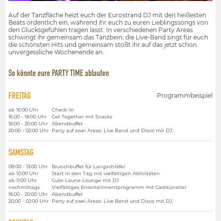
Auf der Tanzfläche heizt euch der Eurostrand DJ mit den heißesten
Beats ordentlich ein, während ihr euch zu euren Lieblingssongs von
den Glücksgefühlen tragen lasst. In verschiedenen Party Areas
schwingt ihr gemeinsam das Tanzbein, die Live-Band singt für euch
die schönsten Hits und gemeinsam stoßt ihr auf das jetzt schon
unvergessliche Wochenende an.
So könnte eure PARTY TIME ablaufen
FREITAG
Programmbeispiel
ab 16:00 Uhr
Check-In
16:00 - 18:00 Uhr
Get Together mit Snacks
18:00 - 20:00 Uhr
Abendbuffet
20:00 - 02:00 Uhr
Party auf zwei Areas: Live Band und Disco mit DJ.
SAMSTAG
08:00 - 13:00 Uhr
Brunchbuffet für Langschläfer
ab 10:00 Uhr
Start in den Tag mit vielfältigen Aktivitäten
ab 11:00 Uhr
Gute-Laune-Lounge mit DJ
nachmittags
Vielfältiges Entertainmentprogramm mit Gastkünstler
18:00 - 20:00 Uhr
Abendbuffet
20:00 - 02:00 Uhr
Party auf zwei Areas: Live Band und Disco mit DJ.