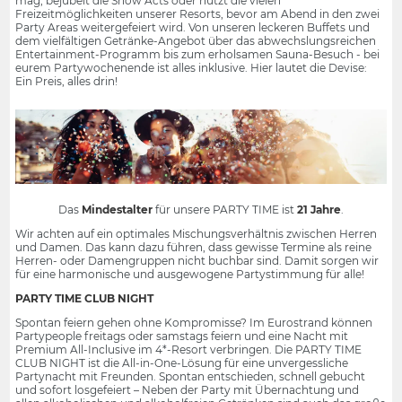
mag, bejubelt die Show Acts oder nutzt die vielen
Freizeitmöglichkeiten unserer Resorts, bevor am Abend in den zwei
Party Areas weitergefeiert wird. Von unseren leckeren Buffets und
dem vielfältigen Getränke-Angebot über das abwechslungsreichen
Entertainment-Programm bis zum erholsamen Sauna-Besuch - bei
eurem Partywochenende ist alles inklusive. Hier lautet die Devise:
Ein Preis, alles drin!
Das
Mindestalter
für unsere PARTY TIME ist
21 Jahre
.
Wir achten auf ein optimales Mischungsverhältnis zwischen Herren
und Damen. Das kann dazu führen, dass gewisse Termine als reine
Herren- oder Damengruppen nicht buchbar sind. Damit sorgen wir
für eine harmonische und ausgewogene Partystimmung für alle!
PARTY TIME CLUB NIGHT
Spontan feiern gehen ohne Kompromisse? Im Eurostrand können
Partypeople freitags oder samstags feiern und eine Nacht mit
Premium All-Inclusive im 4*-Resort verbringen. Die PARTY TIME
CLUB NIGHT ist die All-in-One-Lösung für eine unvergessliche
Partynacht mit Freunden. Spontan entschieden, schnell gebucht
und sofort losgefeiert – Neben der Party mit Übernachtung und