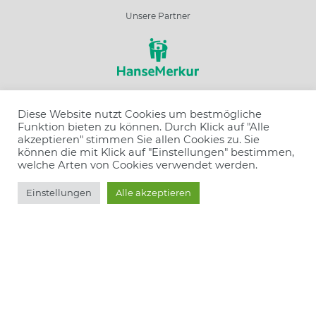
Unsere Partner
Schließen
Diese Website nutzt Cookies um bestmögliche
Funktion bieten zu können. Durch Klick auf "Alle
Wir sind ausgezeichnet
Resort wählen
akzeptieren" stimmen Sie allen Cookies zu. Sie
können die mit Klick auf "Einstellungen" bestimmen,
welche Arten von Cookies verwendet werden.
Angebot wählen
Buchen
Einstellungen
Alle akzeptieren
Anzahl Personen
Gruppentyp
Wir haben unterschrieben