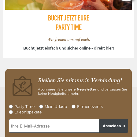
BUCHT JETZT EURE
PARTY TIME
Wir freuen uns auf euch.
Bucht jetzt einfach und sicher online - direkt hier!
Bleiben Sie mit uns in Verbindung!
Abonnieren Sie unsere
Newsletter
und verpassen Sie
keine Neuigkeiten mehr.
Party Time
Mein Urlaub
Firmenevents
Erlebnispakete
Anmelden