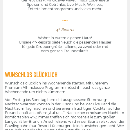
Genießt das All-Inclusive-Paket: Frisch zubereitete
Speisen und Getränke, Live-Musik, Wellness,
Entertainmentprogramm und vieles mehr!
4*-Resorts
Wohnt in eurem eigenen Haus!
Unsere 4*-Resorts bieten euch die passenden Häuser
für jede Gruppengröße – alleine, zu zweit oder mit
dem ganzen Freundeskreis.
WUNSCHLOS GLÜCKLICH
Wunschlos glücklich ins Wochenende starten: Mit unserem
Premium All-Inclusive Programm müsst ihr euch das ganze
Wochenende um nichts kümmern.
Von Freitag bis Sonntag herrscht ausgelassene Stimmung:
Nachtschwärmer können in der Disco und bei der Live Band die
Nacht zum Tag machen und bei einem fruchtigen Cocktail auf die
Freundschaft anstoßen: „Auf uns!“. Nach einer erholsamen Nacht im
komfortablen 4*-Zimmer treffen sich morgens alle zum großen
Langschläfer-Brunch. Anschließend wird in der Sauna relaxt oder die
Bowlingbahn (nur Resort Lüneburger Heide) unsicher gemacht. Wer