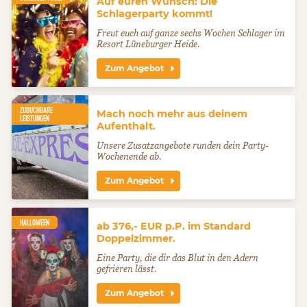
Auf euren Wunsch: Die
Schlagerparty kommt!
Freut euch auf ganze sechs Wochen Schlager im
Resort Lüneburger Heide.
Zum Angebot
ZUBUCHBARE
Mach noch mehr aus deinem
LEISTUNGEN
Aufenthalt.
Unsere Zusatzangebote runden dein Party-
Wochenende ab.
Zum Angebot
HALLOWEEN
ab 376,- EUR p.P. im Standard
Doppelzimmer.
Eine Party, die dir das Blut in den Adern
gefrieren lässt.
Zum Angebot