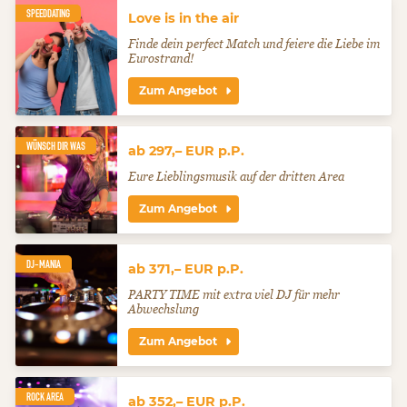
SPEEDDATING
Love is in the air
Finde dein perfect Match und feiere die Liebe im
Eurostrand!
Zum Angebot
WÜNSCH DIR WAS
ab 297,– EUR p.P.
Eure Lieblingsmusik auf der dritten Area
Zum Angebot
DJ-MANIA
ab 371,– EUR p.P.
PARTY TIME mit extra viel DJ für mehr
Abwechslung
Zum Angebot
ROCK AREA
ab 352,– EUR p.P.