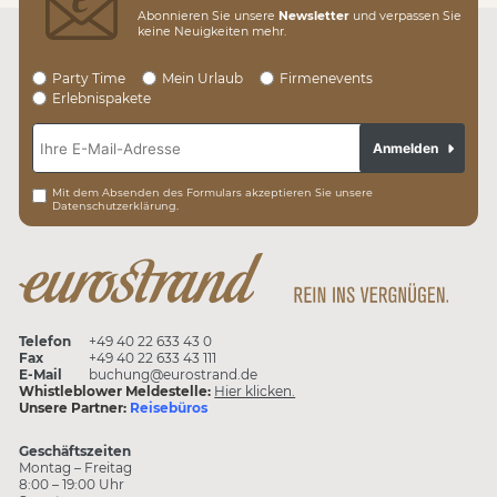
Abonnieren Sie unsere
Newsletter
und verpassen Sie
keine Neuigkeiten mehr.
Party Time
Mein Urlaub
Firmenevents
Erlebnispakete
Anmelden
Mit dem Absenden des Formulars akzeptieren Sie unsere
Datenschutzerklärung.
Telefon
+49 40 22 633 43 0
Fax
+49 40 22 633 43 111
E-Mail
buchung@eurostrand.de
Whistleblower Meldestelle:
Hier klicken.
Unsere Partner:
Reisebüros
Geschäftszeiten
Montag – Freitag
8:00 – 19:00 Uhr