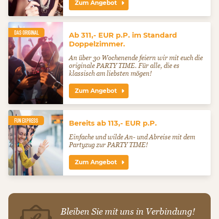
Zum Angebot
DAS ORIGINAL
Ab 311,- EUR p.P. im Standard
Doppelzimmer.
An über 30 Wochenende feiern wir mit euch die
originale PARTY TIME. Für alle, die es
klassisch am liebsten mögen!
Zum Angebot
FUN EXPRESS
Bereits ab 113,- EUR p.P.
Einfache und wilde An- und Abreise mit dem
Partyzug zur PARTY TIME!
Zum Angebot
Bleiben Sie mit uns in Verbindung!