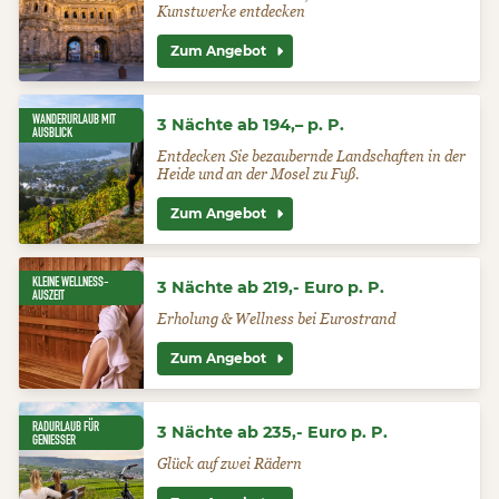
Kunstwerke entdecken
Zum Angebot
WANDERURLAUB MIT
3 Nächte ab 194,– p. P.
AUSBLICK
Entdecken Sie bezaubernde Landschaften in der
Heide und an der Mosel zu Fuß.
Zum Angebot
KLEINE WELLNESS-
3 Nächte ab 219,- Euro p. P.
AUSZEIT
Erholung & Wellness bei Eurostrand
Zum Angebot
RADURLAUB FÜR
3 Nächte ab 235,- Euro p. P.
GENIESSER
Glück auf zwei Rädern