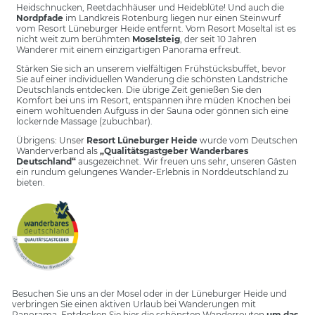
Heidschnucken, Reetdachhäuser und Heideblüte! Und auch die
Nordpfade
im Landkreis Rotenburg liegen nur einen Steinwurf
vom Resort Lüneburger Heide entfernt. Vom Resort Moseltal ist es
nicht weit zum berühmten
Moselsteig
, der seit 10 Jahren
Wanderer mit einem einzigartigen Panorama erfreut.
Stärken Sie sich an unserem vielfältigen Frühstücksbuffet, bevor
Sie auf einer individuellen Wanderung die schönsten Landstriche
Deutschlands entdecken. Die übrige Zeit genießen Sie den
Komfort bei uns im Resort, entspannen ihre müden Knochen bei
einem wohltuenden Aufguss in der Sauna oder gönnen sich eine
lockernde Massage (zubuchbar).
Übrigens: Unser
Resort Lüneburger Heide
wurde vom Deutschen
Wanderverband als
„
Qualitätsgastgeber Wanderbares
Deutschland
“
ausgezeichnet. Wir freuen uns sehr, unseren Gästen
ein rundum gelungenes Wander-Erlebnis in Norddeutschland zu
bieten.
Besuchen Sie uns an der Mosel oder in der Lüneburger Heide und
verbringen Sie einen aktiven Urlaub bei Wanderungen mit
Panorama. Entdecken Sie hier die schönsten Wanderrouten
um das