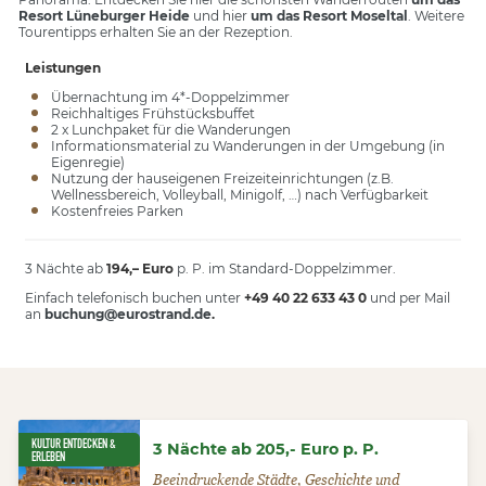
Resort Lüneburger Heide
und hier
um das Resort Moseltal
. Weitere
Tourentipps erhalten Sie an der Rezeption.
Leistungen
Übernachtung im 4*-Doppelzimmer
Reichhaltiges Frühstücksbuffet
2 x Lunchpaket für die Wanderungen
Informationsmaterial zu Wanderungen in der Umgebung (in
Eigenregie)
Nutzung der hauseigenen Freizeiteinrichtungen (z.B.
Wellnessbereich, Volleyball, Minigolf, …) nach Verfügbarkeit
Kostenfreies Parken
3 Nächte ab
194,– Euro
p. P. im Standard-Doppelzimmer.
Einfach telefonisch buchen unter
+49 40 22 633 43 0
und per Mail
an
buchung@eurostrand.de
.
KULTUR ENTDECKEN &
3 Nächte ab 205,- Euro p. P.
ERLEBEN
Beeindruckende Städte, Geschichte und