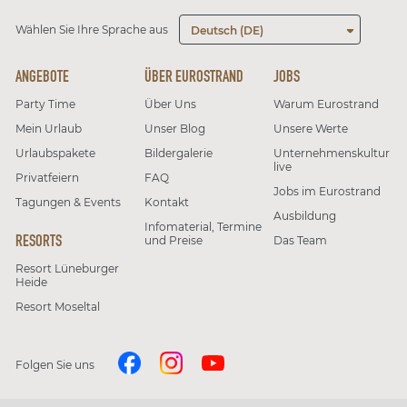
Wählen Sie Ihre Sprache aus
Deutsch (DE)
ANGEBOTE
ÜBER EUROSTRAND
JOBS
Party Time
Über Uns
Warum Eurostrand
Mein Urlaub
Unser Blog
Unsere Werte
Urlaubspakete
Bildergalerie
Unternehmenskultur
live
Privatfeiern
FAQ
Jobs im Eurostrand
Tagungen & Events
Kontakt
Ausbildung
Infomaterial, Termine
RESORTS
und Preise
Das Team
Resort Lüneburger
Heide
Resort Moseltal
Folgen Sie uns