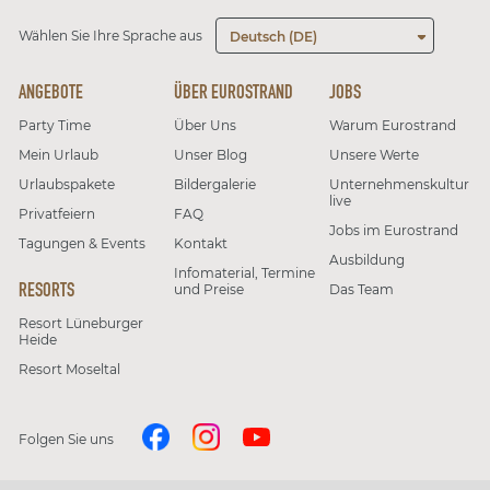
Wählen Sie Ihre Sprache aus
Deutsch (DE)
ANGEBOTE
ÜBER EUROSTRAND
JOBS
Party Time
Über Uns
Warum Eurostrand
Mein Urlaub
Unser Blog
Unsere Werte
Urlaubspakete
Bildergalerie
Unternehmenskultur
live
Privatfeiern
FAQ
Jobs im Eurostrand
Tagungen & Events
Kontakt
Ausbildung
Infomaterial, Termine
RESORTS
und Preise
Das Team
Resort Lüneburger
Heide
Resort Moseltal
Folgen Sie uns