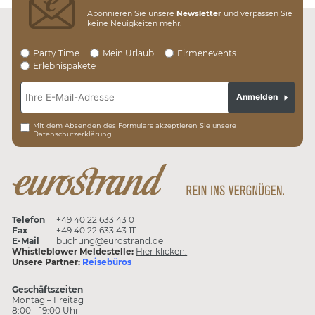
Abonnieren Sie unsere
Newsletter
und verpassen Sie
keine Neuigkeiten mehr.
Party Time
Mein Urlaub
Firmenevents
Erlebnispakete
Anmelden
Mit dem Absenden des Formulars akzeptieren Sie unsere
Datenschutzerklärung.
Telefon
+49 40 22 633 43 0
Fax
+49 40 22 633 43 111
E-Mail
buchung@eurostrand.de
Whistleblower Meldestelle:
Hier klicken.
Unsere Partner:
Reisebüros
Geschäftszeiten
Montag – Freitag
8:00 – 19:00 Uhr