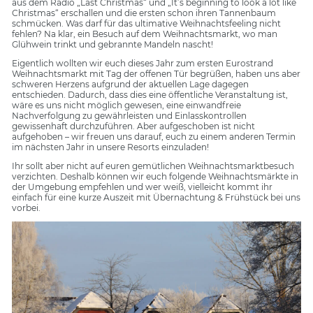
aus dem Radio „Last Christmas“ und „It’s beginning to look a lot like
Christmas“ erschallen und die ersten schon ihren Tannenbaum
schmücken. Was darf für das ultimative Weihnachtsfeeling nicht
fehlen? Na klar, ein Besuch auf dem Weihnachtsmarkt, wo man
Glühwein trinkt und gebrannte Mandeln nascht!
Eigentlich wollten wir euch dieses Jahr zum ersten Eurostrand
Weihnachtsmarkt mit Tag der offenen Tür begrüßen, haben uns aber
schweren Herzens aufgrund der aktuellen Lage dagegen
entschieden. Dadurch, dass dies eine öffentliche Veranstaltung ist,
wäre es uns nicht möglich gewesen, eine einwandfreie
Nachverfolgung zu gewährleisten und Einlasskontrollen
gewissenhaft durchzuführen. Aber aufgeschoben ist nicht
aufgehoben – wir freuen uns darauf, euch zu einem anderen Termin
im nächsten Jahr in unsere Resorts einzuladen!
Ihr sollt aber nicht auf euren gemütlichen Weihnachtsmarktbesuch
verzichten. Deshalb können wir euch folgende Weihnachtsmärkte in
der Umgebung empfehlen und wer weiß, vielleicht kommt ihr
einfach für eine kurze Auszeit mit Übernachtung & Frühstück bei uns
vorbei.