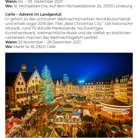
Wann:
04. – 05. Dezember 2021
Wo:
St. Michaeliskirche, Auf dem Michaeliskloster 2b, 21335 Lüneburg
Celle – Advent im Landgestüt
Er gehört zu den schönsten Weihnachtsmärkten Norddeutschlands
und erhielt sogar 2018 den Titel „Best Christmas City“. Die historische
Altstadt, rund 70 stilvolle Marktstände, hochwertiges
Kunsthandwerk, weihnachtliche Musik und die Vielfalt an köstlichen
Leckereien machen das Weihnachtsgefühl perfekt.
Wann:
25 November – 26 Dezember 2021
Wo:
Markt 14-16, 29221 Celle