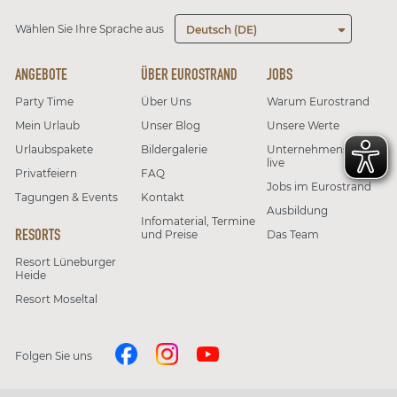
Wählen Sie Ihre Sprache aus
Deutsch (DE)
ANGEBOTE
ÜBER EUROSTRAND
JOBS
Party Time
Über Uns
Warum Eurostrand
Mein Urlaub
Unser Blog
Unsere Werte
Urlaubspakete
Bildergalerie
Unternehmenskultur
live
Privatfeiern
FAQ
Jobs im Eurostrand
Tagungen & Events
Kontakt
Ausbildung
Infomaterial, Termine
RESORTS
und Preise
Das Team
Resort Lüneburger
Heide
Resort Moseltal
Folgen Sie uns