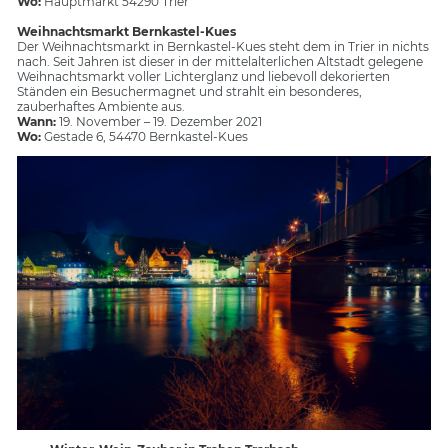
Wo:
Hauptmarkt 54290 Trier
Weihnachtsmarkt Bernkastel-Kues
Der Weihnachtsmarkt in Bernkastel-Kues steht dem in Trier in nichts
nach. Seit Jahren ist dieser in der mittelalterlichen Altstadt gelegene
Weihnachtsmarkt voller Lichterglanz und liebevoll dekorierten
Ständen ein Besuchermagnet und strahlt ein besonderes,
zauberhaftes Ambiente aus.
Wann:
19. November – 19. Dezember 2021
Wo:
Gestade 6, 54470 Bernkastel-Kues