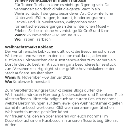
Winter-Wein-Zauber in Traben Trarbach
Für Traben Trarbach kann es nicht groß genug sein. Da
verwandelt sich doch direkt die ganze Stadt in ein
Weihnachtsdorf der ganz besonderen Art. Ob winterliche
(Unterwelt-)Führungen, Kabarett, Kinderprogramm,
Fackel- und Glühweintouren, Weinproben oder
romantische Spaziergänge an der winterlichen Mosel –
Erleben Sie besinnliche Adventstage für Groß und Klein.
Wann:
26. November – 02. Januar 2022
Wo:
Traben Trarbach
Weihnachtsmarkt Koblenz
Der verführerische Lebkuchenduft lockt die Besucher schon von
Weitem an und wenn man denn schon mal da ist, laden die
rustikalen Holzhäuschen der Kunsthandwerker zum Stöbern ein.
Dort findest du bestimmt auch ein ganz besonderes Einzelstück
zum Verschenken. Highlight ist der größte Adventskalender der
Stadt auf dem Jesuitenplatz.
Wann:
18. November – 09. Januar 2022
Wo:
Koblenzer Innenstadt
Zum Veröffentlichungszeitpunkt dieses Blogs dürfen die
Weihnachtsmärkte in Hamburg, Niedersachsen und Rheinland-Pfalz
alle stattfinden. Bitte erkundigt euch vor eurem Besuch nochmal,
welche Bestimmungen auf dem jeweiligen Weihnachtsmarkt gelten,
damit ihr unbeschwert euren Glühwein bei einem gemütlichen
Weihnachtsbummel genießen könnt!
Wir freuen uns, den ein oder anderen von euch nochmal im
Dezember auf einem Kurzbesuch in unseren Resorts begrüßen zu
dürfen!