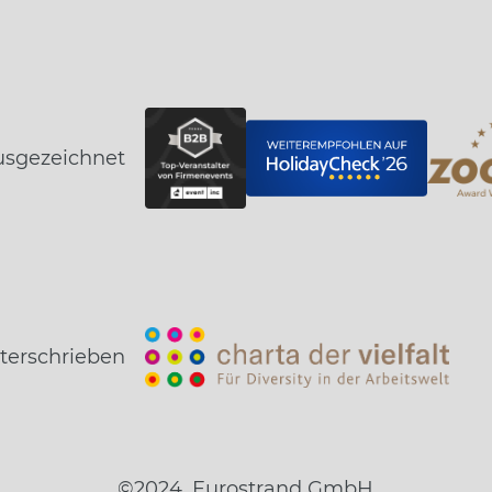
usgezeichnet
terschrieben
©2024, Eurostrand GmbH