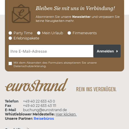
Bleiben Sie mit uns in Verbindung!
Abonnieren Sie unsere
Newsletter
und verpassen Sie
keine Neuigkeiten mehr.
Party Time
Mein Urlaub
Firmenevents
Erlebnispakete
Anmelden
Mit dem Absenden des Formulars akzeptieren Sie unsere
Datenschutzerklärung.
Telefon
+49 40 22 633 43 0
Fax
+49 40 22 633 43 111
E-Mail
buchung@eurostrand.de
Whistleblower Meldestelle:
Hier klicken.
Unsere Partner:
Reisebüros