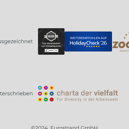
usgezeichnet
terschrieben
©2024, Eurostrand GmbH