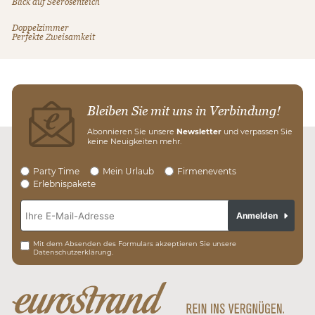
Blick auf Seerosenteich
Doppelzimmer
Perfekte Zweisamkeit
Bleiben Sie mit uns in Verbindung!
Abonnieren Sie unsere
Newsletter
und verpassen Sie
keine Neuigkeiten mehr.
Party Time
Mein Urlaub
Firmenevents
Erlebnispakete
Anmelden
Mit dem Absenden des Formulars akzeptieren Sie unsere
Datenschutzerklärung.