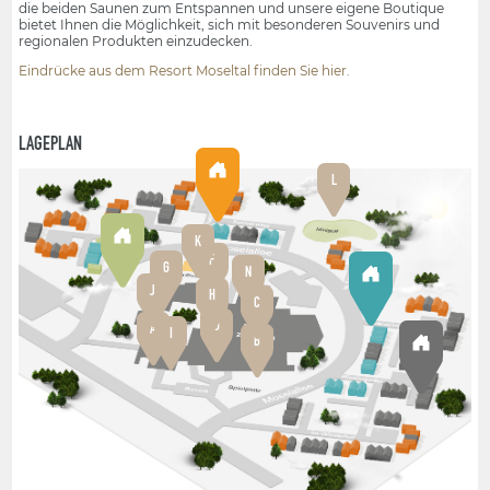
die beiden Saunen zum Entspannen und unsere eigene Boutique
bietet Ihnen die Möglichkeit, sich mit besonderen Souvenirs und
regionalen Produkten einzudecken.
Eindrücke aus dem Resort Moseltal finden Sie hier.
LAGEPLAN
L
K
F
G
N
J
H
C
D
A
I
B