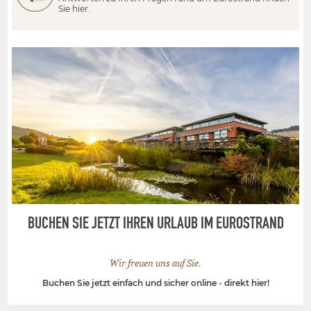
dürfen die Hunde nicht mit auf die Ausflüge. Eine Anreise mit dem
Sie hier.
Bus ist ebenfalls nicht möglich. Ausgenommen von diesen
Einschränkungen sind Blindenhunde. Aufgrund der Extra-
Reinigung wird je Übernachtung ein Aufpreis von 20,- EUR,
maximal jedoch 50,- EUR pro Aufenthalt, berechnet. Zu
PARTY
TIME
und
MEIN URLAUB
gilt pro Hund ein Pauschalpreis von 50,-
EUR.
BUCHEN SIE JETZT IHREN URLAUB IM EUROSTRAND
Wir freuen uns auf Sie.
Buchen Sie jetzt einfach und sicher online - direkt hier!