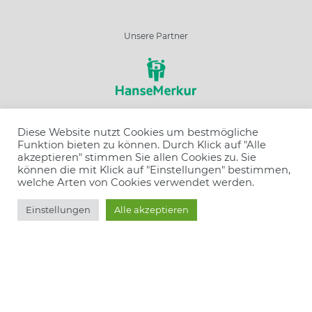
Unsere Partner
Diese Website nutzt Cookies um bestmögliche
Schließen
Funktion bieten zu können. Durch Klick auf "Alle
Wir sind ausgezeichnet
akzeptieren" stimmen Sie allen Cookies zu. Sie
Resort wählen
können die mit Klick auf "Einstellungen" bestimmen,
welche Arten von Cookies verwendet werden.
Angebot wählen
Einstellungen
Alle akzeptieren
Buchen
Anzahl Personen
Gruppentyp
Wir haben unterschrieben