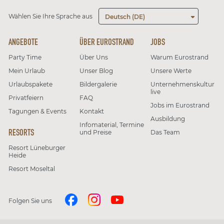
Wählen Sie Ihre Sprache aus
Deutsch (DE)
ANGEBOTE
ÜBER EUROSTRAND
JOBS
Party Time
Über Uns
Warum Eurostrand
Mein Urlaub
Unser Blog
Unsere Werte
Urlaubspakete
Bildergalerie
Unternehmenskultur
live
Privatfeiern
FAQ
Jobs im Eurostrand
Tagungen & Events
Kontakt
Ausbildung
Infomaterial, Termine
RESORTS
und Preise
Das Team
Resort Lüneburger
Heide
Resort Moseltal
Folgen Sie uns