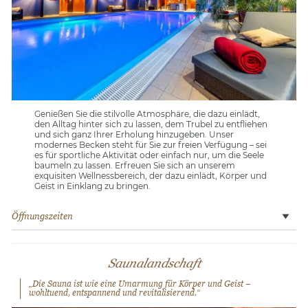
Genießen Sie die stilvolle Atmosphäre, die dazu einlädt,
den Alltag hinter sich zu lassen, dem Trubel zu entfliehen
und sich ganz Ihrer Erholung hinzugeben. Unser
modernes Becken steht für Sie zur freien Verfügung – sei
es für sportliche Aktivität oder einfach nur, um die Seele
baumeln zu lassen. Erfreuen Sie sich an unserem
exquisiten Wellnessbereich, der dazu einlädt, Körper und
Geist in Einklang zu bringen.
Öffnungszeiten
Montag – Donnerstag: 8:00 – 21:00 Uhr
Freitag & Samstag: 8:00 – 18:00 Uhr
Sonntag: 8:00 – 13:00 Uhr
Saunalandschaft
Feiertags gesonderte Öffnungszeiten für Schwimmbad und
„Die Sauna ist wie eine Umarmung für Körper und Geist –
Sauna. Unsere Öffnungszeiten sind an unseren Hotelbetrieb
wohltuend, entspannend und revitalisierend.“
angepasst und können variieren. An der Rezeption finden Sie