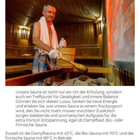
immer die aktuellen Öffnungszeiten.
Unsere Sauna ist nicht nur ein Ort der Erholung, sondern
auch ein Treffpunkt für Geselligkeit und innere Balance.
Gönnen Sie sich diesen Luxus, tanken Sie neue Energie
und erleben Sie, wie unsere Sauna zu einem Rückzugsort
wird, den Sie nicht mehr missen möchten! Zusätzlich
sorgen belebende und aromatischen Aufgüsse für die
extra Portion Entspannung, egal ob Dampfbad, Bio- oder
Finnische-Sauna.
Zurzeit ist die Dampfsauna mit 45°C, die Bio-Sauna mit 70°C und die
finnische Sauna mit 90°C in Betrieb.