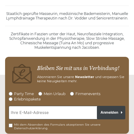
Staatlich geprüfte Masseurin, medizinische Bademeisterin, Manuelle
Lymphdrainage Therapeutin nach Dr. Vodder und Seniorentrainerin.
Zertifikate in Faszien unter der Haut, Neurofasziale Integration,
Schröpfanwendung in der Physiotherapie, Slow Stroke Massage,
Chinesische Massage (Tuina An Mo) und progressive
Muskelentspannung nach Jacobsen.
Bleiben Sie mit uns in Verbindung!
Abonnieren Sie unsere
Newsletter
und verpassen Sie
keine Neuigkeiten mehr.
Party Time
Mein Urlaub
Firmenevents
Erlebnispakete
Anmelden
Mit dem Absenden des Formulars akzeptieren Sie unsere
Datenschutzerklärung.