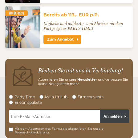
FUN EXPRESS
Bereits ab 113,- EUR p.P.
Einfache und wilde An- und Abreise mit dem
Partyzug zur PARTY TIME!
Zum Angebot
Bleiben Sie mit uns in Verbindung!
Abonnieren Sie unsere
Newsletter
und verpassen Sie
keine Neuigkeiten mehr.
Party Time
Mein Urlaub
Firmenevents
Erlebnispakete
Anmelden
Mit dem Absenden des Formulars akzeptieren Sie unsere
Datenschutzerklärung.