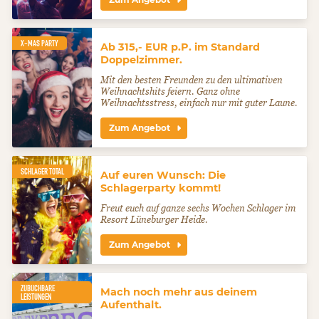
X-MAS PARTY
Ab 315,- EUR p.P. im Standard
Doppelzimmer.
Mit den besten Freunden zu den ultimativen
Weihnachtshits feiern. Ganz ohne
Weihnachtsstress, einfach nur mit guter Laune.
Zum Angebot
SCHLAGER TOTAL
Auf euren Wunsch: Die
Schlagerparty kommt!
Freut euch auf ganze sechs Wochen Schlager im
Resort Lüneburger Heide.
Zum Angebot
ZUBUCHBARE
Mach noch mehr aus deinem
LEISTUNGEN
Aufenthalt.