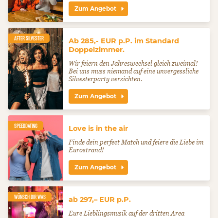
Zum Angebot
AFTER SILVESTER
Ab 285,- EUR p.P. im Standard
Doppelzimmer.
Wir feiern den Jahreswechsel gleich zweimal!
Bei uns muss niemand auf eine unvergessliche
Silvesterparty verzichten.
Zum Angebot
SPEEDDATING
Love is in the air
Finde dein perfect Match und feiere die Liebe im
Eurostrand!
Zum Angebot
WÜNSCH DIR WAS
ab 297,– EUR p.P.
Eure Lieblingsmusik auf der dritten Area