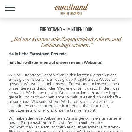
Jobs
EUROSTRAND – IM NEUEN LOOK
„Bei uns können alle Zugehörigkeit spüren und
Leidenschaft erleben.“
Hallo liebe Eurostrand-Freunde,
herzlich willkommen auf unserer neuen Webseite!
Wir im Eurostrand-Team waren in den letzten Monaten nicht
untätig und haben uns an das große Projekt „neue Webseite“
gewagt. Wir wollen euch unseren Eurostrand im frischen Look
präsentieren und euch den Weg erleichtern, das zu finden, was
ihr sucht. Wir haben die alte Webseite ordentlich auf den Kopf
gestellt und nach wochenlanger Arbeit ist es endlich geschafft –
unsere neue Webseite ist live! Wir haben sie mit vielen neuen
Funktionen ausgestattet, die sie für euch übersichtlicher,
benutzerfreundlicher und unterhaltsamer macht.
Wir haben die neue Webseite als Anlass genommen, um unseren
neuen Blog einzuführen. Das ist nämlich nicht nur ein
„Willkommen“ an euch, sondern auch unser erster Eurostrand-
Blogpost und wir sind ganz aufgeregt. Wir freuen uns sehr, dass