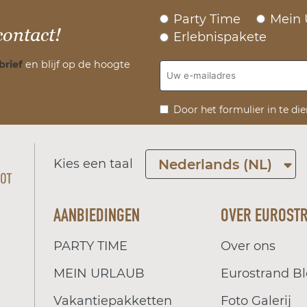
Party Time
Mein 
contact!
Erlebnispakete
brief
en blijf op de hoogte
Door het formulier in te di
Kies een taal
Nederlands (NL)
AANBIEDINGEN
OVER EUROST
PARTY TIME
Over ons
MEIN URLAUB
Eurostrand B
Vakantiepakketten
Foto Galerij