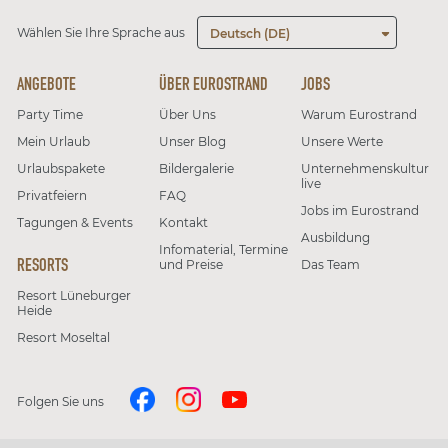
Wählen Sie Ihre Sprache aus
Deutsch (DE)
ANGEBOTE
ÜBER EUROSTRAND
JOBS
Party Time
Über Uns
Warum Eurostrand
Mein Urlaub
Unser Blog
Unsere Werte
Urlaubspakete
Bildergalerie
Unternehmenskultur
live
Privatfeiern
FAQ
Jobs im Eurostrand
Tagungen & Events
Kontakt
Ausbildung
Infomaterial, Termine
RESORTS
und Preise
Das Team
Resort Lüneburger
Heide
Resort Moseltal
Folgen Sie uns