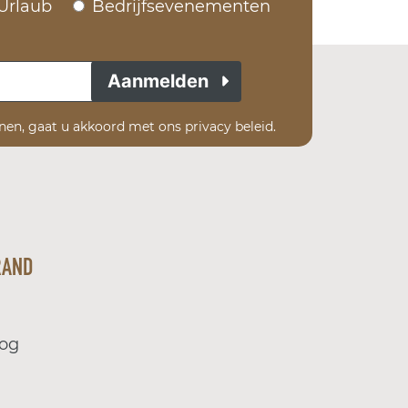
Urlaub
Bedrijfsevenementen
Aanmelden
enen, gaat u akkoord met ons privacy beleid.
RAND
log