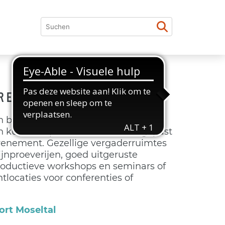
OR ELK EVENEMENT
 beide resorts bieden een veelheid
n kunnen optimaal worden aangepast
venement. Gezellige vergaderruimtes
jnproeverijen, goed uitgeruste
roductieve workshops en seminars of
locaties voor conferenties of
ort Moseltal