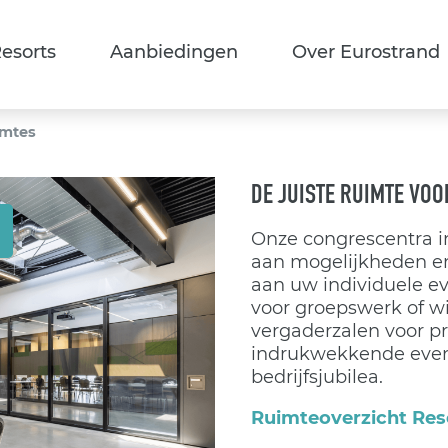
esorts
Aanbiedingen
Over Eurostrand
mtes
DE JUISTE RUIMTE VO
Onze congrescentra in
aan mogelijkheden e
aan uw individuele e
voor groepswerk of wi
vergaderzalen voor p
indrukwekkende event
bedrijfsjubilea.
Ruimteoverzicht Res