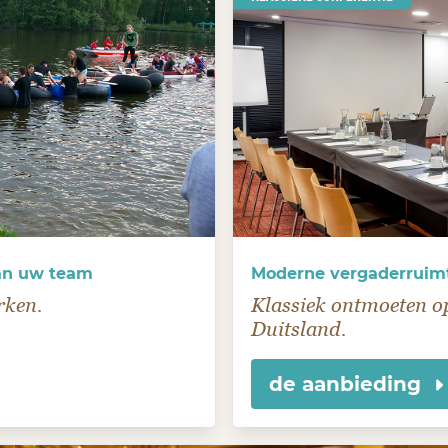
van uw team
Moderne vergaderruimt
rken.
Klassiek ontmoeten o
Duitsland.
de aanbieding