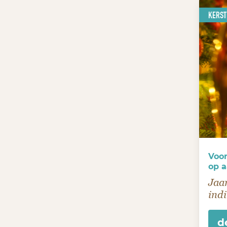
KERST
Voor
op a
Jaar
indi
d