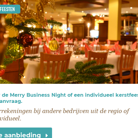
FEESTEN
 de Merry Business Night of een individueel kerstfee
anvraag.
rekeningen bij andere bedrijven uit de regio of
vidueel.
e aanbieding