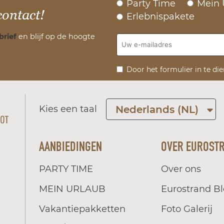
Party Time
Mein 
contact!
Erlebnispakete
brief
en blijf op de hoogte
Door het formulier in te di
Kies een taal
Nederlands (NL)
AANBIEDINGEN
OVER EUROST
PARTY TIME
Over ons
MEIN URLAUB
Eurostrand B
Vakantiepakketten
Foto Galerij