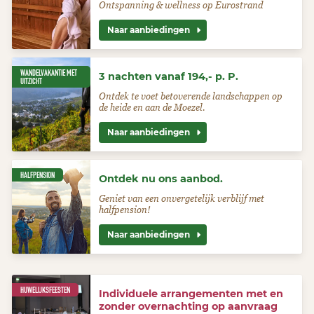
Ontspanning & wellness op Eurostrand
Naar aanbiedingen
WANDELVAKANTIE MET
3 nachten vanaf 194,- p. P.
UITZICHT
Ontdek te voet betoverende landschappen op
de heide en aan de Moezel.
Naar aanbiedingen
HALFPENSION
Ontdek nu ons aanbod.
Geniet van een onvergetelijk verblijf met
halfpension!
Naar aanbiedingen
HUWELIJKSFEESTEN
Individuele arrangementen met en
zonder overnachting op aanvraag