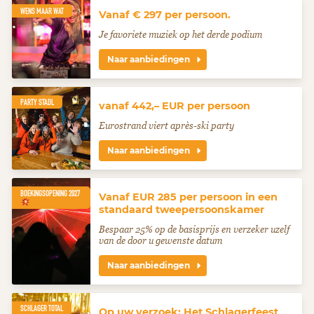
WENS MAAR WAT
Vanaf € 297 per persoon.
Je favoriete muziek op het derde podium
Naar aanbiedingen
PARTY STADL
vanaf 442,– EUR per persoon
Eurostrand viert après-ski party
Naar aanbiedingen
BOEKINGSOPENING 2027
Vanaf EUR 285 per persoon in een
standaard tweepersoonskamer
Bespaar 25% op de basisprijs en verzeker uzelf
van de door u gewenste datum
Naar aanbiedingen
SCHLAGER TOTAL
Op uw verzoek: Het Schlagerfeest