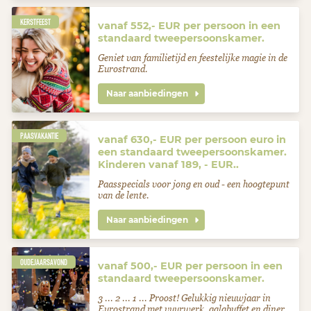
KERSTFEEST
vanaf 552,- EUR per persoon in een
standaard tweepersoonskamer.
Geniet van familietijd en feestelijke magie in de
Eurostrand.
Naar aanbiedingen
PAASVAKANTIE
vanaf 630,- EUR per persoon euro in
een standaard tweepersoonskamer.
Kinderen vanaf 189, - EUR..
Paasspecials voor jong en oud - een hoogtepunt
van de lente.
Naar aanbiedingen
OUDEJAARSAVOND
vanaf 500,- EUR per persoon in een
standaard tweepersoonskamer.
3 ... 2 ... 1 ... Proost! Gelukkig nieuwjaar in
Eurostrand met vuurwerk, galabuffet en diner