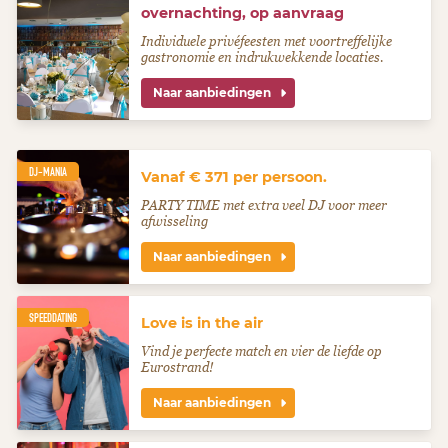
overnachting, op aanvraag
Individuele privéfeesten met voortreffelijke
gastronomie en indrukwekkende locaties.
Naar aanbiedingen
DJ-MANIA
Vanaf € 371 per persoon.
PARTY TIME met extra veel DJ voor meer
afwisseling
Naar aanbiedingen
SPEEDDATING
Love is in the air
Vind je perfecte match en vier de liefde op
Eurostrand!
Naar aanbiedingen