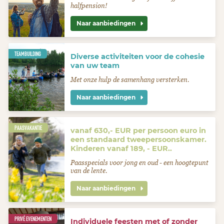
halfpension!
Naar aanbiedingen
TEAMBUILDING
Diverse activiteiten voor de cohesie
van uw team
Met onze hulp de samenhang versterken.
Naar aanbiedingen
PAASVAKANTIE
vanaf 630,- EUR per persoon euro in
een standaard tweepersoonskamer.
Kinderen vanaf 189, - EUR..
Paasspecials voor jong en oud - een hoogtepunt
van de lente.
Naar aanbiedingen
PRIVÉ EVENEMENTEN
Individuele feesten met of zonder