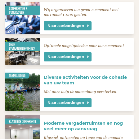
CONFERENTIES &
Wij organiseren uw groot evenement met
CONGRESSEN
maximaal 1.000 gasten.
Naar aanbiedingen
ONZE
Optimale mogelijkheden voor uw evenement
EVENEMENTENRUIMTES
Naar aanbiedingen
TEAMBUILDING
Diverse activiteiten voor de cohesie
van uw team
Met onze hulp de samenhang versterken.
Naar aanbiedingen
KLASSIEKE CONFERENTIE
Moderne vergaderruimten en nog
veel meer op aanvraag
Klassiek ontmoeten op twee van de mooiste