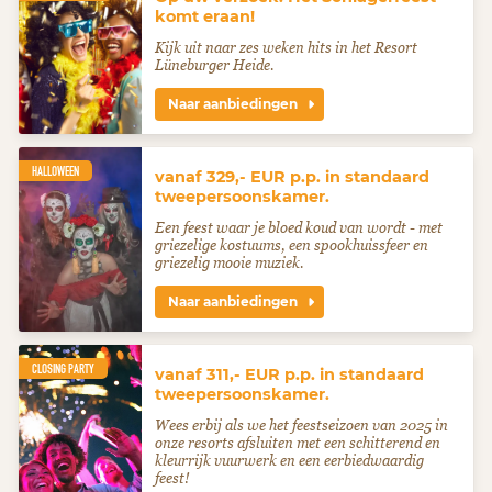
komt eraan!
Kijk uit naar zes weken hits in het Resort
Lüneburger Heide.
Naar aanbiedingen
HALLOWEEN
vanaf 329,- EUR p.p. in standaard
tweepersoonskamer.
Een feest waar je bloed koud van wordt - met
griezelige kostuums, een spookhuissfeer en
griezelig mooie muziek.
Naar aanbiedingen
CLOSING PARTY
vanaf 311,- EUR p.p. in standaard
tweepersoonskamer.
Wees erbij als we het feestseizoen van 2025 in
onze resorts afsluiten met een schitterend en
kleurrijk vuurwerk en een eerbiedwaardig
feest!