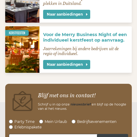
plekken in Duitsland.
Naar aanbiedingen
KERSTFEESTEN
Voor de Merry Business Night of een
individueel kerstfeest op aanvraag.
Jaarrekeningen bij andere bedrijven uit de
regio of individueel.
Naar aanbiedingen
Blijf met ons in contact!
Schrijf u in op onze
nieuwsbrief
en blijf op de hoogte
van al het nieuws.
Party Time
Mein Urlaub
Bedrijfsevenementen
Erlebnispakete