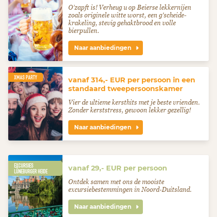
O’zapft is! Verheug u op Beierse lekkernijen
zoals originele witte worst, een g'scheide-
krakeling, stevig gehaktbrood en volle
bierpullen.
Naar aanbiedingen
XMAS PARTY
vanaf 314,- EUR per persoon in een
standaard tweepersoonskamer
Vier de ultieme kersthits met je beste vrienden.
Zonder kerststress, gewoon lekker gezellig!
Naar aanbiedingen
EXCURSIES
vanaf 29,- EUR per persoon
LÜNEBURGER HEIDE
Ontdek samen met ons de mooiste
excursiebestemmingen in Noord-Duitsland.
Naar aanbiedingen