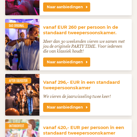
Naar aanbiedingen
DAS ORIGINAL
vanaf EUR 260 per persoon in de
standaard tweepersoonskamer.
Meer dan 30 weekenden vieren we samen met
jou de originele PARTY TIME. Voor iedereen
die van klassiek houdt!
Naar aanbiedingen
AFTER SILVESTER
Vanaf 296,- EUR in een standaard
tweepersoonskamer
We vieren de jaarwisseling twee keer!
Naar aanbiedingen
OKTOBERFEST
vanaf 420,- EUR per persoon in een
standaard tweepersoonskamer