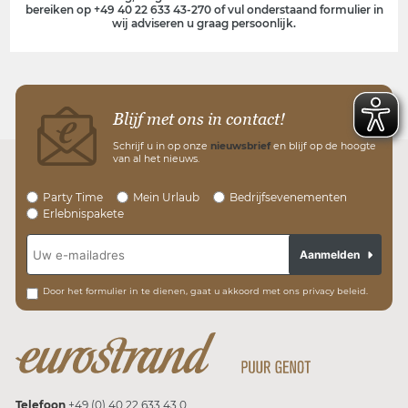
bereiken op +49 40 22 633 43-270 of vul onderstaand formulier in
wij adviseren u graag persoonlijk.
Blijf met ons in contact!
Schrijf u in op onze
nieuwsbrief
en blijf op de hoogte
van al het nieuws.
Party Time
Mein Urlaub
Bedrijfsevenementen
Erlebnispakete
Aanmelden
Door het formulier in te dienen, gaat u akkoord met ons privacy beleid.
Telefoon
+49 (0) 40 22 633 43 0