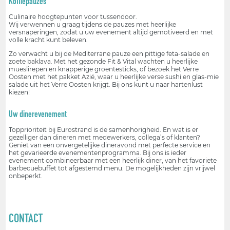
Koffiepauzes
Culinaire hoogtepunten voor tussendoor.
Wij verwennen u graag tijdens de pauzes met heerlijke
versnaperingen, zodat u uw evenement altijd gemotiveerd en met
volle kracht kunt beleven.
Zo verwacht u bij de Mediterrane pauze een pittige feta-salade en
zoete baklava. Met het gezonde Fit & Vital wachten u heerlijke
mueslirepen en knapperige groentesticks, of bezoek het Verre
Oosten met het pakket Azië, waar u heerlijke verse sushi en glas-mie
salade uit het Verre Oosten krijgt. Bij ons kunt u naar hartenlust
kiezen!
Uw dinerevenement
Topprioriteit bij Eurostrand is de samenhorigheid. En wat is er
gezelliger dan dineren met medewerkers, collega’s of klanten?
Geniet van een onvergetelijke dineravond met perfecte service en
het gevarieerde evenementenprogramma. Bij ons is ieder
evenement combineerbaar met een heerlijk diner, van het favoriete
barbecuebuffet tot afgestemd menu. De mogelijkheden zijn vrijwel
onbeperkt.
CONTACT