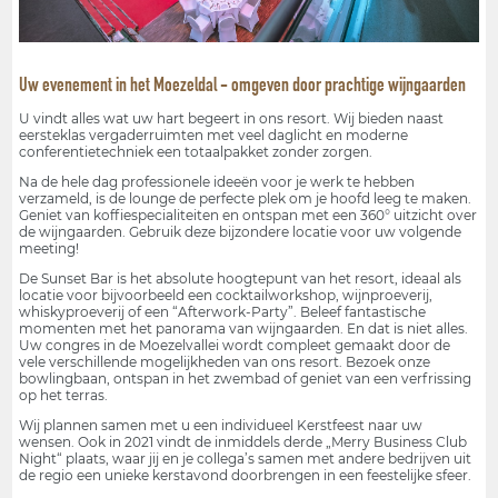
Uw evenement in het Moezeldal - omgeven door prachtige wijngaarden
U vindt alles wat uw hart begeert in ons resort. Wij bieden naast
eersteklas vergaderruimten met veel daglicht en moderne
conferentietechniek een totaalpakket zonder zorgen.
Na de hele dag professionele ideeën voor je werk te hebben
verzameld, is de lounge de perfecte plek om je hoofd leeg te maken.
Geniet van koffiespecialiteiten en ontspan met een 360° uitzicht over
de wijngaarden. Gebruik deze bijzondere locatie voor uw volgende
meeting!
De Sunset Bar is het absolute hoogtepunt van het resort, ideaal als
locatie voor bijvoorbeeld een cocktailworkshop, wijnproeverij,
whiskyproeverij of een “Afterwork-Party”. Beleef fantastische
momenten met het panorama van wijngaarden. En dat is niet alles.
Uw congres in de Moezelvallei wordt compleet gemaakt door de
vele verschillende mogelijkheden van ons resort. Bezoek onze
bowlingbaan, ontspan in het zwembad of geniet van een verfrissing
op het terras.
Wij plannen samen met u een individueel Kerstfeest naar uw
wensen. Ook in 2021 vindt de inmiddels derde „Merry Business Club
Night“ plaats, waar jij en je collega’s samen met andere bedrijven uit
de regio een unieke kerstavond doorbrengen in een feestelijke sfeer.