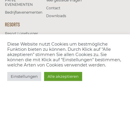
PRIVÉ
Veel gestelde vragen
EVENEMENTEN
Contact
Bedrijfsevenementen
Downloads
RESORTS
Resort Lüneburger
Heide
Diese Website nutzt Cookies um bestmögliche
Resort Moseltal
Funktion bieten zu können. Durch Klick auf "Alle
akzeptieren" stimmen Sie allen Cookies zu. Sie
können die mit Klick auf "Einstellungen" bestimmen,
Volg ons
welche Arten von Cookies verwendet werden.
Einstellungen
Alle akzeptieren
Onze partners
We zijn erkend bij