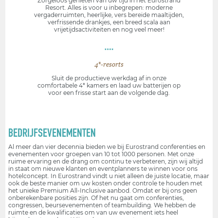
Zorgeloos genieten van uw tijd in het Eurostrand
Resort. Alles is voor u inbegrepen: moderne
vergaderruimten, heerlijke, vers bereide maaltijden,
verfrissende drankjes, een breed scala aan
vrijetijdsactiviteiten en nog veel meer!
4*-resorts
Sluit de productieve werkdag af in onze
comfortabele 4* kamers en laad uw batterijen op
voor een frisse start aan de volgende dag.
BEDRIJFSEVENEMENTEN
Al meer dan vier decennia bieden we bij Eurostrand conferenties en
evenementen voor groepen van 10 tot 1000 personen. Met onze
ruime ervaring en de drang om continu te verbeteren, zijn wij altijd
in staat om nieuwe klanten en eventplanners te winnen voor ons
hotelconcept. In Eurostrand vindt u niet alleen de juiste locatie, maar
ook de beste manier om uw kosten onder controle te houden met
het unieke Premium All-Inclusive aanbod. Omdat er bij ons geen
onberekenbare posities zijn. Of het nu gaat om conferenties,
congressen, beursevenementen of teambuilding. We hebben de
ruimte en de kwalificaties om van uw evenement iets heel