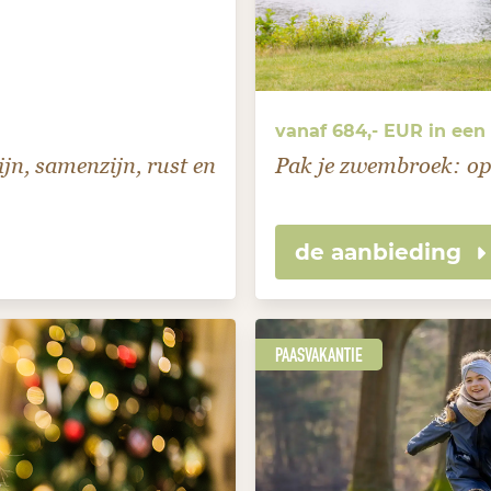
vanaf 684,- EUR in ee
jn, samenzijn, rust en
Pak je zwembroek: op
de aanbieding
PAASVAKANTIE