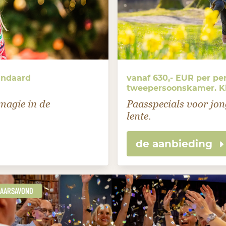
andaard
vanaf 630,- EUR per pe
tweepersoonskamer. Kin
 magie in de
Paasspecials voor jon
lente.
de aanbieding
AARSAVOND