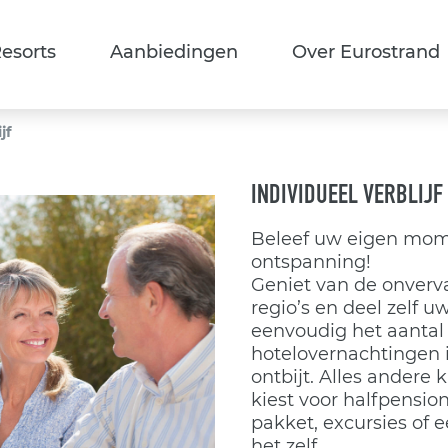
esorts
Aanbiedingen
Over Eurostrand
jf
INDIVIDUEEL VERBLIJF
Beleef uw eigen mome
ontspanning!
Geniet van de onverva
regio’s en deel zelf u
eenvoudig het aantal
hotelovernachtingen i
ontbijt. Alles andere 
kiest voor halfpensio
pakket, excursies of
het zelf.