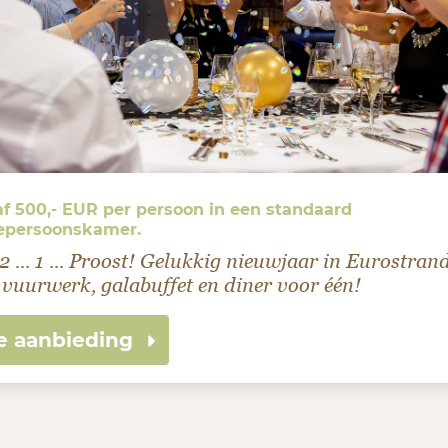
f 500,- EUR per persoon in een standaard
epersoonskamer.
. 2 ... 1 ... Proost! Gelukkig nieuwjaar in Eurostran
 vuurwerk, galabuffet en diner voor één!
e aanbieding