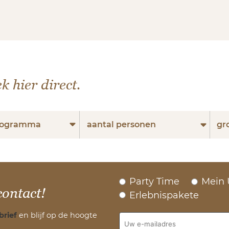
k hier direct.
programma
aantal personen
gr
Party Time
Mein 
contact!
Erlebnispakete
brief
en blijf op de hoogte