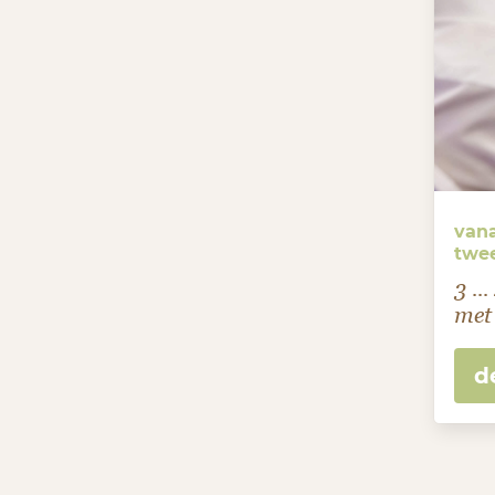
vana
twe
3 ..
met
d