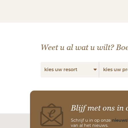
Weet u al wat u wilt? Boe
kies uw resort
kies uw 
Blijf met ons in 
Schrijf u in op onze
nieuws
van al het nieuws.