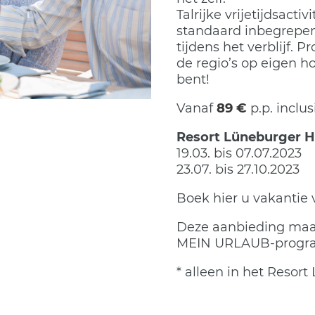
Talrijke vrijetijdsacti
standaard inbegrepen
tijdens het verblijf. Pr
de regio’s op eigen ho
bent!
Vanaf
89 €
p.p. inclusi
Resort Lüneburge
19.03. bis 07.07
23.07. bis 27.10
Boek hier u vakantie 
Deze aanbieding maak
MEIN URLAUB-progr
* alleen in het Resor