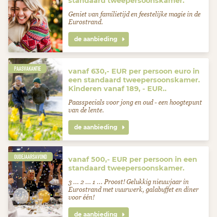
standaard tweepersoonskamer.
Geniet van familietijd en feestelijke magie in de
Eurostrand.
de aanbieding
PAASVAKANTIE
vanaf 630,- EUR per persoon euro in
een standaard tweepersoonskamer.
Kinderen vanaf 189, - EUR..
Paasspecials voor jong en oud - een hoogtepunt
van de lente.
de aanbieding
OUDEJAARSAVOND
vanaf 500,- EUR per persoon in een
standaard tweepersoonskamer.
3 ... 2 ... 1 ... Proost! Gelukkig nieuwjaar in
Eurostrand met vuurwerk, galabuffet en diner
voor één!
de aanbieding