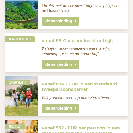
Ontdek met ons de meest idyllische plekjes in
de Moezelstreek.
de aanbieding
INDIVIDUEEL VERBLIJF
vanaf 89 € p.p. inclusief ontbijt.
Beleef uw eigen momenten van welzijn,
samenzijn, rust en ontspanning!
de aanbieding
ZOMERVAKANTIE
vanaf 684,- EUR in een standaard
tweepersoonskamer
Pak je zwembroek: op naar Eurostrand!
de aanbieding
KERSTFEEST
vanaf 552,- EUR per persoon in een