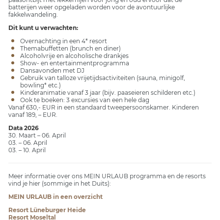
batterijen weer opgeladen worden voor de avontuurlijke
fakkelwandeling.
Dit kunt u verwachten:
Overnachting in een 4* resort
Themabuffetten (brunch en diner)
Alcoholvrije en alcoholische drankjes
Show- en entertainmentprogramma
Dansavonden met DJ
Gebruik van talloze vrijetijdsactiviteiten (sauna, minigolf,
bowling* etc.)
Kinderanimatie vanaf 3 jaar (bijv. paaseieren schilderen etc.)
Ook te boeken: 3 excursies van een hele dag
Vanaf 630,- EUR in een standaard tweepersoonskamer. Kinderen
vanaf 189, – EUR.
Data 2026
30. Maart – 06. April
03. – 06. April
03. – 10. April
Meer informatie over ons MEIN URLAUB programma en de resorts
vind je hier (sommige in het Duits):
MEIN URLAUB in een overzicht
Resort Lüneburger Heide
Resort Moseltal