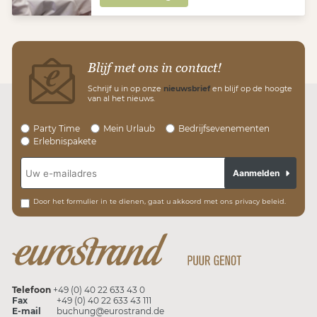
Blijf met ons in contact!
Schrijf u in op onze
nieuwsbrief
en blijf op de hoogte
van al het nieuws.
Party Time
Mein Urlaub
Bedrijfsevenementen
Erlebnispakete
Aanmelden
Door het formulier in te dienen, gaat u akkoord met ons privacy beleid.
Telefoon
+49 (0) 40 22 633 43 0
Fax
+49 (0) 40 22 633 43 111
E-mail
buchung@eurostrand.de