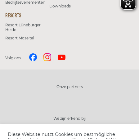
Bedrijfsevenementen
Downloads
RESORTS
Resort Lüneburger
Heide
Resort Moseltal
Volg ons
Onze partners
Sluiten
We zijn erkend bij
kies uw resort
Diese Website nutzt Cookies um bestmögliche
kies uw programma