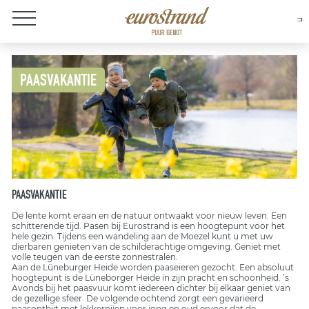
Over Eurostrand
PAASVAKANTIE
PAASVAKANTIE
De lente komt eraan en de natuur ontwaakt voor nieuw leven. Een
schitterende tijd. Pasen bij Eurostrand is een hoogtepunt voor het
hele gezin. Tijdens een wandeling aan de Moezel kunt u met uw
dierbaren genieten van de schilderachtige omgeving. Geniet met
volle teugen van de eerste zonnestralen.
Aan de Lüneburger Heide worden paaseieren gezocht. Een absoluut
hoogtepunt is de Lüneborger Heide in zijn pracht en schoonheid. ’s
Avonds bij het paasvuur komt iedereen dichter bij elkaar geniet van
de gezellige sfeer. De volgende ochtend zorgt een gevarieerd
paasontbijt met lekkernijen voor jong en oud ervoor dat de