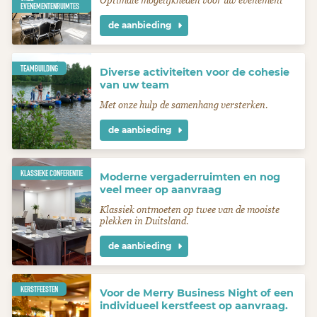
Optimale mogelijkheden voor uw evenement
EVENEMENTENRUIMTES
de aanbieding
TEAMBUILDING
Diverse activiteiten voor de cohesie
van uw team
Met onze hulp de samenhang versterken.
de aanbieding
KLASSIEKE CONFERENTIE
Moderne vergaderruimten en nog
veel meer op aanvraag
Klassiek ontmoeten op twee van de mooiste
plekken in Duitsland.
de aanbieding
KERSTFEESTEN
Voor de Merry Business Night of een
individueel kerstfeest op aanvraag.