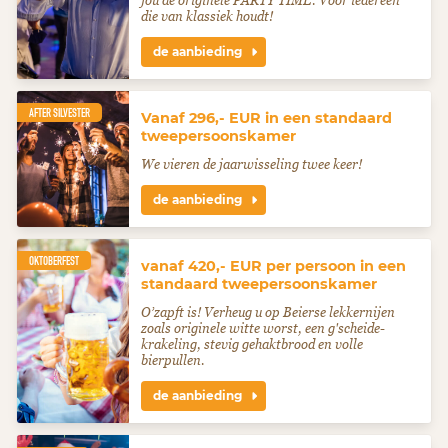
jou de originele PARTY TIME. Voor iedereen
die van klassiek houdt!
de aanbieding
AFTER SILVESTER
Vanaf 296,- EUR in een standaard
tweepersoonskamer
We vieren de jaarwisseling twee keer!
de aanbieding
OKTOBERFEST
vanaf 420,- EUR per persoon in een
standaard tweepersoonskamer
O’zapft is! Verheug u op Beierse lekkernijen
zoals originele witte worst, een g'scheide-
krakeling, stevig gehaktbrood en volle
bierpullen.
de aanbieding