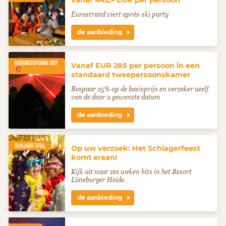
vanaf 442,– EUR per persoon
Eurostrand viert après-ski party
de aanbieding
BOEKINGSOPENING 2027
Vanaf EUR 285 per persoon in een
standaard tweepersoonskamer
Bespaar 25% op de basisprijs en verzeker uzelf
van de door u gewenste datum
de aanbieding
SCHLAGER TOTAL
Op uw verzoek: Het Schlagerfeest
komt eraan!
Kijk uit naar zes weken hits in het Resort
Lüneburger Heide.
de aanbieding