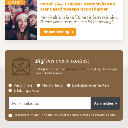
XMAS PARTY
vanaf 314,- EUR per persoon in een
standaard tweepersoonskamer
Vier de ultieme kersthits met je beste vrienden.
Zonder kerststress, gewoon lekker gezellig!
de aanbieding
Blijf met ons in contact!
Schrijf u in op onze
nieuwsbrief
en blijf op de hoogte
van al het nieuws.
Party Time
Mein Urlaub
Bedrijfsevenementen
Erlebnispakete
Aanmelden
Door het formulier in te dienen, gaat u akkoord met ons privacy beleid.