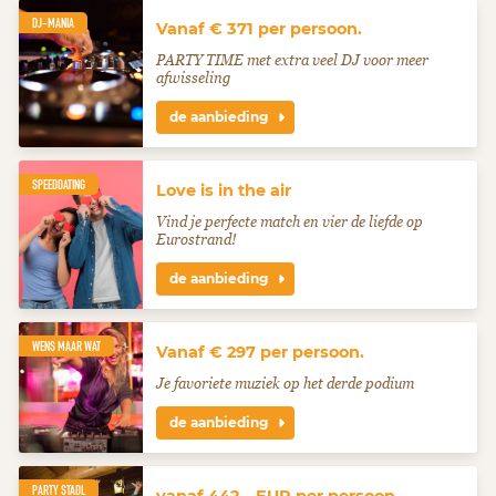
DJ-MANIA
Vanaf € 371 per persoon.
PARTY TIME met extra veel DJ voor meer
afwisseling
de aanbieding
SPEEDDATING
Love is in the air
Vind je perfecte match en vier de liefde op
Eurostrand!
de aanbieding
WENS MAAR WAT
Vanaf € 297 per persoon.
Je favoriete muziek op het derde podium
de aanbieding
PARTY STADL