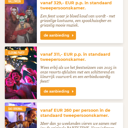
HALLOWEEN
vanaf 329,- EUR p.p. in standaard
tweepersoonskamer.
Een feest waar je bloed koud van wordt - met
griezelige kostuums, een spookhuissfeer en
griezelig mooie muziek.
de aanbieding
CLOSING PARTY
vanaf 311,- EUR p.p. in standaard
tweepersoonskamer.
Wees erbij als we het feestseizoen van 2025 in
onze resorts afsluiten met een schitterend en
kleurrijk vuurwerk en een eerbiedwaardig
feest!
de aanbieding
DAS ORIGINAL
vanaf EUR 260 per persoon in de
standaard tweepersoonskamer.
Meer dan 30 weekenden vieren we samen met