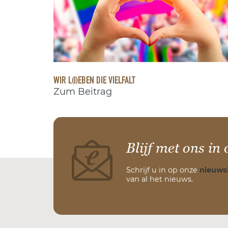
WIR L(I)EBEN DIE VIELFALT
Zum Beitrag
Blijf met ons in 
Schrijf u in op onze
nieuws
van al het nieuws.