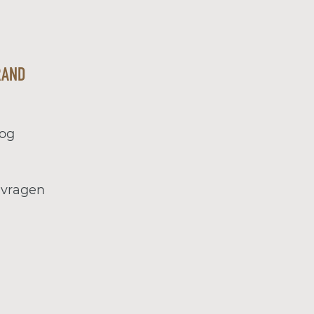
RAND
log
 vragen