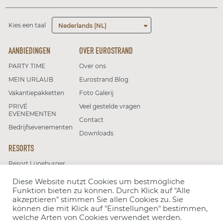
Kies een taal
Nederlands (NL)
AANBIEDINGEN
OVER EUROSTRAND
PARTY TIME
Over ons
MEIN URLAUB
Eurostrand Blog
Vakantiepakketten
Foto Galerij
PRIVÉ
Veel gestelde vragen
EVENEMENTEN
Contact
Bedrijfsevenementen
Downloads
RESORTS
Resort Lüneburger
Heide
Diese Website nutzt Cookies um bestmögliche
Resort Moseltal
Funktion bieten zu können. Durch Klick auf "Alle
akzeptieren" stimmen Sie allen Cookies zu. Sie
können die mit Klick auf "Einstellungen" bestimmen,
Volg ons
welche Arten von Cookies verwendet werden.