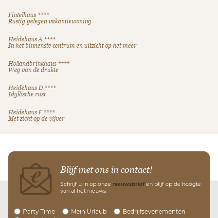
Fintelhaus ****
Rustig gelegen vakantiewoning
Heidehaus A ****
In het binnenste centrum en uitzicht op het meer
Hollandbrinkhaus ****
Weg van de drukte
Heidehaus D ****
Idyllische rust
Heidehaus F ****
Met zicht op de vijver
Blijf met ons in contact!
Schrijf u in op onze
nieuwsbrief
en blijf op de hoogte
van al het nieuws.
Party Time
Mein Urlaub
Bedrijfsevenementen