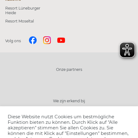
Resort Lüneburger
Heide
Resort Moseltal
Volg ons
Onze partners
We zijn erkend bij
Sluiten
Diese Website nutzt Cookies um bestmögliche
kies uw resort
Funktion bieten zu können. Durch Klick auf "Alle
akzeptieren" stimmen Sie allen Cookies zu. Sie
können die mit Klick auf "Einstellungen" bestimmen,
kies uw programma