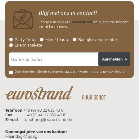
Blijf met ons in contact!
Schrijf u in op onze
nieuwsbrief
en blijf op de hoogte
van al het nieuws.
Party Time
Mein Urlaub
Bedrijfsevenementen
Erlebnispakete
Aanmelden
Door het formulier in te dienen, gaat u akkoord met ons privacy beleid.
Telefoon
+49 (0) 40 22 633 43 0
Fax
+49 (0) 40 22 633 43 111
E-mail
buchung@eurostrand.de
Openingstijden van ons kantoor
Maandag-Vrijdag