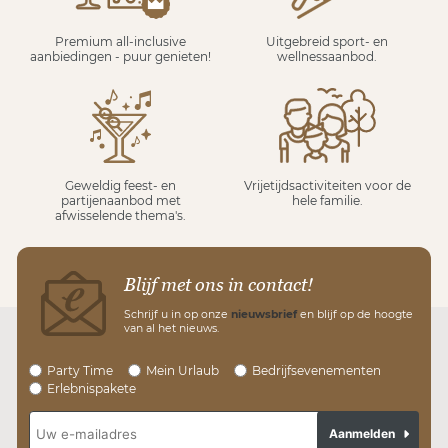
Premium all-inclusive
Uitgebreid sport- en
aanbiedingen - puur genieten!
wellnessaanbod.
Geweldig feest- en
Vrijetijdsactiviteiten voor de
partijenaanbod met
hele familie.
afwisselende thema's.
Blijf met ons in contact!
Schrijf u in op onze
nieuwsbrief
en blijf op de hoogte
van al het nieuws.
Party Time
Mein Urlaub
Bedrijfsevenementen
Erlebnispakete
Aanmelden