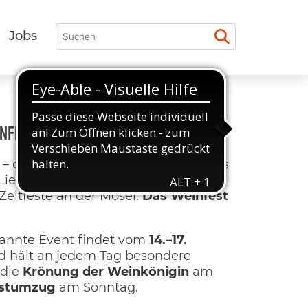
Jobs
NFEST IN LEIWEN!
– das ist keine Frage! Wir freuen uns
r Lieblings-Weinevent des Sommers
Zeltfeste an der Mosel:
Das Weinfest
annte Event findet vom
14.–17.
nd hält an jedem Tag besondere
 die
Krönung der Weinkönigin
am
stumzug
am Sonntag.