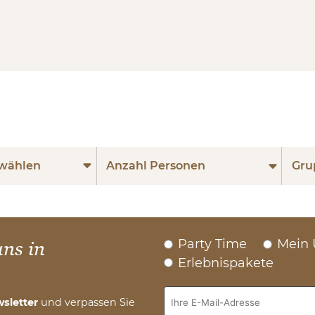
wählen
Anzahl Personen
Gru
Party Time
Mein 
uns in
Erlebnispakete
sletter
und verpassen Sie