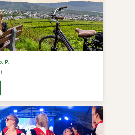
. P.
n