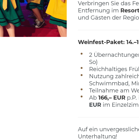
Verbringen Sie das F
Entfernung im
Resort
und Gästen der Regio
Weinfest-Paket: 14.–
2 Übernachtungen
So)
Reichhaltiges Frü
Nutzung zahlreich
Schwimmbad, Mini
Teilnahme am Wei
Ab
166,– EUR
p.P.
EUR
im Einzelzi
Auf ein unvergesslic
Unterhaltung!