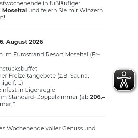
estwochenende in fußläufiger
 Moseltal
und feiern Sie mit Winzern
n!
16. August 2026
 im Eurostrand Resort Moseltal (Fr–
hstücksbuffet
er Freizeitangebote (z.B. Sauna,
golf, …)
nfest in Eigenregie
 im Standard-Doppelzimmer (ab
206,
–
mmer)*
hes Wochenende voller Genuss und