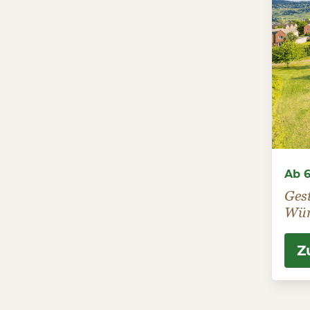
Ab 6
Gest
Wün
Z