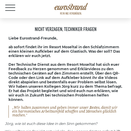
Jobs
NICHT VERZAGEN, TECHNIKER FRAGEN
Liebe Eurostrand-Freunde,
ab sofort findet ihr im Resort Moseltal in den Schlafzimmern
einen kleinen Aufkleber auf dem Glastisch. Was der soll? Das
erklären wir euch jetzt.
Der Technische Dienst aus dem Resort Moseltal hat sich euer
Feedback zu Herzen genommen und Erklärvideos zu den
technischen Geräten auf den Zimmern erstellt. Über den QR-
Code oder den Link auf dem Aufkleber könnt ihr die Videos
direkt abspielen und bestenfalls euer Problem selbst lösen.
Wir haben unseren Kollegen Jörg kurz zu dem Thema befragt.
Er hat das Projekt begleitet und wird euch nun erklären, wie
wir euch in Zukunft bei technischen Problemen helfen
können.
„Wir halten zusammen und geben immer unser Bestes, damit wir
ein harmonisches Arbeitsumfeld schaffen und Menschen glücklich
machen.“
Jörg, wie ist euch diese Idee in den Sinn gekommen?