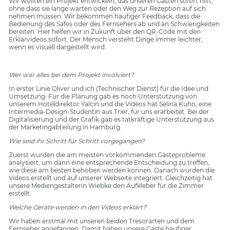
Wir wollten ein Projekt entwickeln, das unseren Gästen sofort hilft,
ohne dass sie lange warten oder den Weg zur Rezeption auf sich
nehmen müssen. Wir bekommen häufiger Feedback, dass die
Bedienung des Safes oder des Fernsehers ab und an Schwierigkeiten
bereiten. Hier helfen wir in Zukunft über den QR-Code mit den
Erklärvideos sofort. Der Mensch versteht Dinge immer leichter,
wenn es visuell dargestellt wird.
Wer war alles bei dem Projekt involviert?
In erster Linie Oliver und ich (Technischer Dienst) für die Idee und
Umsetzung. Für die Planung gab es noch Unterstützung von
unserem Hoteldirektor Yalcin und die Videos hat Selina Kuhn, eine
Intermedia-Design-Studentin aus Trier, für uns erarbeitet. Bei der
Digitalisierung und der Grafik gab es tatkräftige Unterstützung aus
der Marketingabteilung in Hamburg.
Wie seid ihr Schritt für Schritt vorgegangen?
Zuerst wurden die am meisten vorkommenden Gästeprobleme
analysiert, um dann eine entsprechende Entscheidung zu treffen,
wie diese am besten behoben werden können. Danach wurden die
Videos erstellt und auf unserer Webseite integriert. Gleichzeitig hat
unsere Mediengestalterin Wiebke den Aufkleber für die Zimmer
erstellt.
Welche Geräte werden in den Videos erklärt?
Wir haben erstmal mit unseren beiden Tresorarten und dem
Fernseher angefangen. Damit haben unsere Gäste häufiger