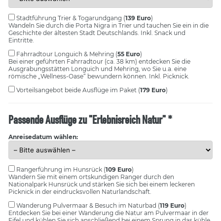
Stadtführung Trier & Togarundgang
(
139 Euro
)
Wandeln Sie durch die Porta Nigra in Trier und tauchen Sie ein in die
Geschichte der ältesten Stadt Deutschlands. Inkl. Snack und
Eintritte.
Fahrradtour Longuich & Mehring
(
55 Euro
)
Bei einer geführten Fahrradtour (ca. 38 km) entdecken Sie die
Ausgrabungsstätten Longuich und Mehring, wo Sie u.a. eine
römische „Wellness-Oase“ bewundern können. Inkl. Picknick.
Vorteilsangebot
beide Ausflüge im Paket (
179 Euro
)
Passende Ausflüge zu "Erlebnisreich Natur" *
Anreisedatum wählen:
Rangerführung im Hunsrück
(
109 Euro
)
Wandern Sie mit einem ortskundigen Ranger durch den
Nationalpark Hunsrück und stärken Sie sich bei einem leckeren
Picknick in der eindrucksvollen Naturlandschaft.
Wanderung Pulvermaar & Besuch im Naturbad
(
119 Euro
)
Entdecken Sie bei einer Wanderung die Natur am Pulvermaar in der
Eifel und kühlen Sie sich anschließend bei einem Sprung in das kühle