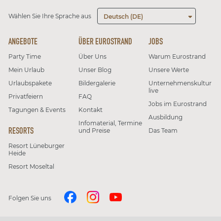
Wählen Sie Ihre Sprache aus
Deutsch (DE)
ANGEBOTE
ÜBER EUROSTRAND
JOBS
Party Time
Über Uns
Warum Eurostrand
Mein Urlaub
Unser Blog
Unsere Werte
Urlaubspakete
Bildergalerie
Unternehmenskultur
live
Privatfeiern
FAQ
Jobs im Eurostrand
Tagungen & Events
Kontakt
Ausbildung
Infomaterial, Termine
RESORTS
und Preise
Das Team
Resort Lüneburger
Heide
Resort Moseltal
Folgen Sie uns