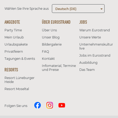
Wählen Sie Ihre Sprache aus
Deutsch (DE)
ANGEBOTE
ÜBER EUROSTRAND
JOBS
Party Time
Über Uns
Warum Eurostrand
Mein Urlaub
Unser Blog
Unsere Werte
Urlaubspakete
Bildergalerie
Unternehmenskultur
live
Privatfeiern
FAQ
Jobs im Eurostrand
Tagungen & Events
Kontakt
Ausbildung
Infomaterial, Termine
RESORTS
und Preise
Das Team
Resort Lüneburger
Heide
Resort Moseltal
Folgen Sie uns