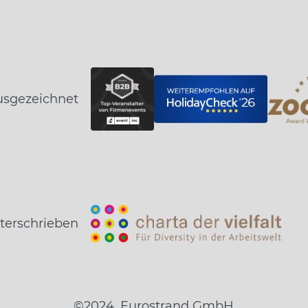
usgezeichnet
terschrieben
©2024, Eurostrand GmbH