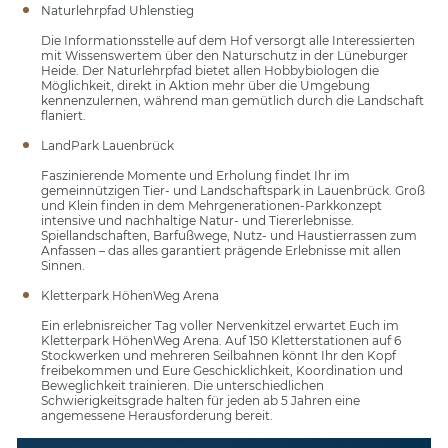
Naturlehrpfad Uhlenstieg
Die Informationsstelle auf dem Hof versorgt alle Interessierten
mit Wissenswertem über den Naturschutz in der Lüneburger
Heide. Der Naturlehrpfad bietet allen Hobbybiologen die
Möglichkeit, direkt in Aktion mehr über die Umgebung
kennenzulernen, während man gemütlich durch die Landschaft
flaniert.
LandPark Lauenbrück
Faszinierende Momente und Erholung findet Ihr im
gemeinnützigen Tier- und Landschaftspark in Lauenbrück. Groß
und Klein finden in dem Mehrgenerationen-Parkkonzept
intensive und nachhaltige Natur- und Tiererlebnisse.
Spiellandschaften, Barfußwege, Nutz- und Haustierrassen zum
Anfassen – das alles garantiert prägende Erlebnisse mit allen
Sinnen.
Kletterpark HöhenWeg Arena
Ein erlebnisreicher Tag voller Nervenkitzel erwartet Euch im
Kletterpark HöhenWeg Arena. Auf 150 Kletterstationen auf 6
Stockwerken und mehreren Seilbahnen könnt Ihr den Kopf
freibekommen und Eure Geschicklichkeit, Koordination und
Beweglichkeit trainieren. Die unterschiedlichen
Schwierigkeitsgrade halten für jeden ab 5 Jahren eine
angemessene Herausforderung bereit.