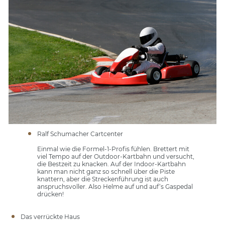
Ralf Schumacher Cartcenter
Einmal wie die Formel-1-Profis fühlen. Brettert mit
viel Tempo auf der Outdoor-Kartbahn und versucht,
die Bestzeit zu knacken. Auf der Indoor-Kartbahn
kann man nicht ganz so schnell über die Piste
knattern, aber die Streckenführung ist auch
anspruchsvoller. Also Helme auf und auf‘s Gaspedal
drücken!
Das verrückte Haus