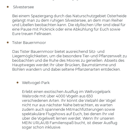
Silvestersee
Bei einem Spaziergang durch das Naturschutzgebiet Osterheide
gelangt man zu dem ruhigen Silvestersee, an dem man Reiher
und Libellen beobachten kann. Die idyllischen Ufer sind ideal für
eine Pause mit Picknick oder eine Abkühlung für Euch sowie
Eure treuen Fellnasen.
Tister Bauernmoor
Das Tister Bauernmoor bietet ausreichend Sitz- und
Liegemöglichkeiten, um die besondere Tier-und Pflanzenwelt zu
beobachten und die Ruhe des Moores zu genießen. Abseits des
Hauptweges werdet Ihr über Brücken, Baumstämme und
Bohlen wandern und dabei seltene Pflanzenarten entdecken.
Weltvogel-Park
Erlebt einen exotischen Ausflug im Weltvogelpark
Walsrode mit über 4000 Vögeln aus 650
verschiedenen Arten. Ihr könnt die Vielzahl der Vögel
nicht nur aus nächster Nähe betrachten, es warten
zudem auch spannende Mitmachfütterungen sowie
spektakuläre Flugshows auf Euch, bei denen Ihr viel
über die Vogelwelt lernen werdet. Wenn Ihr unseren
MEIN URLAUB Familienspaß bucht, ist dieser Ausflug
sogar schon inklusive.