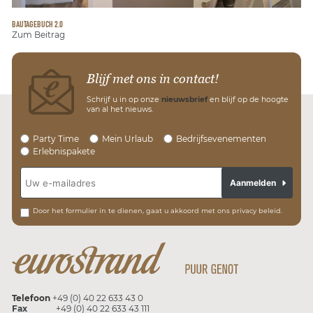
BAUTAGEBUCH 2.0
Zum Beitrag
Blijf met ons in contact!
Schrijf u in op onze
nieuwsbrief
en blijf op de hoogte
van al het nieuws.
Party Time
Mein Urlaub
Bedrijfsevenementen
Erlebnispakete
Aanmelden
Door het formulier in te dienen, gaat u akkoord met ons privacy beleid.
Telefoon
+49 (0) 40 22 633 43 0
Fax
+49 (0) 40 22 633 43 111