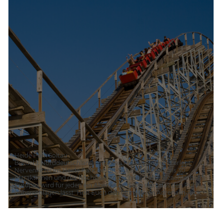
Heide Park Soltau
Besucht Norddeutschlands größten Freizeitpark und erlebt
Nervenkitzel im Heide Park Resort Soltau. Mit mehr als 30
Attraktionen und der höchsten und schnellsten Holzachterbahn
Europas wird für jeden ein Abenteuer dabei sein, das den Puls
höherschlagen lässt. Holt Euch den ultimativen Adrenalin-Kick.