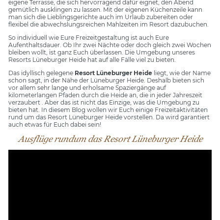
eigene Terrasse, die sich hervorragend dafür eignet, den Abend
gemütlich ausklingen zu lassen. Mit der eigenen Küchenzeile kann
man sich die Lieblingsgerichte auch im Urlaub zubereiten oder
flexibel die abwechslungsreichen Mahlzeiten im Resort dazubuchen.
So individuell wie Eure Freizeitgestaltung ist auch Eure
Aufenthaltsdauer. Ob Ihr zwei Nächte oder doch gleich zwei Wochen
bleiben wollt, ist ganz Euch überlassen. Die Umgebung unseres
Resorts Lüneburger Heide hat auf alle Fälle viel zu bieten.
Das idyllisch gelegene
Resort Lüneburger Heide
liegt, wie der Name
schon sagt, in der Nähe der Lüneburger Heide. Deshalb bieten sich
vor allem sehr lange und erholsame Spaziergänge auf
kilometerlangen Pfaden durch die Heide an, die in jeder Jahreszeit
verzaubert . Aber das ist nicht das Einzige, was die Umgebung zu
bieten hat. In diesem Blog wollen wir Euch einige Freizeitaktivitäten
rund um das Resort Lüneburger Heide vorstellen. Da wird garantiert
auch etwas für Euch dabei sein!
Ausflüge rundum das Resort Lüneburger Heide