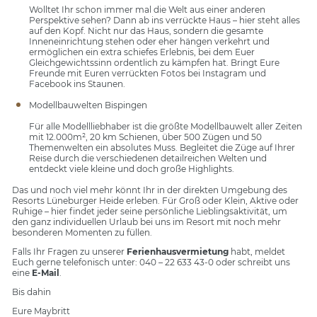
Wolltet Ihr schon immer mal die Welt aus einer anderen
Perspektive sehen? Dann ab ins verrückte Haus – hier steht alles
auf den Kopf. Nicht nur das Haus, sondern die gesamte
Inneneinrichtung stehen oder eher hängen verkehrt und
ermöglichen ein extra schiefes Erlebnis, bei dem Euer
Gleichgewichtssinn ordentlich zu kämpfen hat. Bringt Eure
Freunde mit Euren verrückten Fotos bei Instagram und
Facebook ins Staunen.
Modellbauwelten Bispingen
Für alle Modellliebhaber ist die größte Modellbauwelt aller Zeiten
mit 12.000m², 20 km Schienen, über 500 Zügen und 50
Themenwelten ein absolutes Muss. Begleitet die Züge auf Ihrer
Reise durch die verschiedenen detailreichen Welten und
entdeckt viele kleine und doch große Highlights.
Das und noch viel mehr könnt Ihr in der direkten Umgebung des
Resorts Lüneburger Heide erleben. Für Groß oder Klein, Aktive oder
Ruhige – hier findet jeder seine persönliche Lieblingsaktivität, um
den ganz individuellen Urlaub bei uns im Resort mit noch mehr
besonderen Momenten zu füllen.
Falls Ihr Fragen zu unserer
Ferienhausvermietung
habt, meldet
Euch gerne telefonisch unter: 040 – 22 633 43-0 oder schreibt uns
eine
E-Mail
.
Bis dahin
Eure Maybritt