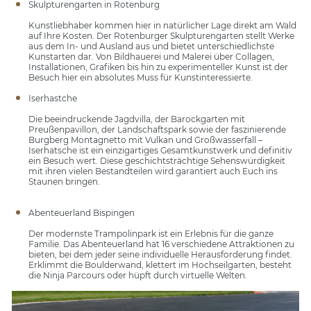
Skulpturengarten in Rotenburg
Kunstliebhaber kommen hier in natürlicher Lage direkt am Wald
auf Ihre Kosten. Der Rotenburger Skulpturengarten stellt Werke
aus dem In- und Ausland aus und bietet unterschiedlichste
Kunstarten dar. Von Bildhauerei und Malerei über Collagen,
Installationen, Grafiken bis hin zu experimenteller Kunst ist der
Besuch hier ein absolutes Muss für Kunstinteressierte.
Iserhastche
Die beeindruckende Jagdvilla, der Barockgarten mit
Preußenpavillon, der Landschaftspark sowie der faszinierende
Burgberg Montagnetto mit Vulkan und Großwasserfall –
Iserhatsche ist ein einzigartiges Gesamtkunstwerk und definitiv
ein Besuch wert. Diese geschichtsträchtige Sehenswürdigkeit
mit ihren vielen Bestandteilen wird garantiert auch Euch ins
Staunen bringen.
Abenteuerland Bispingen
Der modernste Trampolinpark ist ein Erlebnis für die ganze
Familie. Das Abenteuerland hat 16 verschiedene Attraktionen zu
bieten, bei dem jeder seine individuelle Herausforderung findet.
Erklimmt die Boulderwand, klettert im Hochseilgarten, besteht
die Ninja Parcours oder hüpft durch virtuelle Welten.