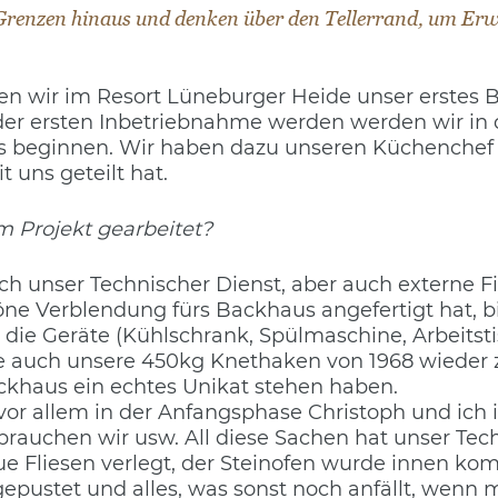
Grenzen hinaus und denken über den Tellerrand, um Er
en wir im Resort Lüneburger Heide unser erstes 
der ersten Inbetriebnahme werden werden wir in
 beginnen. Wir haben dazu unseren Küchenchef 
t uns geteilt hat.
m Projekt gearbeitet?
lich unser Technischer Dienst, aber auch externe 
öne Verblendung fürs Backhaus angefertigt hat, b
die Geräte (Kühlschrank, Spülmaschine, Arbeitstis
e auch unsere 450kg Knethaken von 1968 wieder 
ckhaus ein echtes Unikat stehen haben.
 allem in der Anfangsphase Christoph und ich in
rauchen wir usw. All diese Sachen hat unser Tec
 Fliesen verlegt, der Steinofen wurde innen komp
epustet und alles, was sonst noch anfällt, wenn