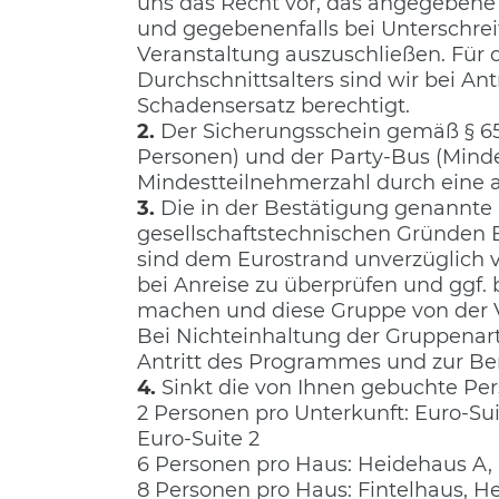
uns das Recht vor, das angegebene 
und gegebenenfalls bei Unterschr
Veranstaltung auszuschließen. Für 
Durchschnittsalters sind wir bei A
Schadensersatz berechtigt.
2.
Der Sicherungsschein gemäß § 65
Personen) und der Party-Bus (Minde
Mindestteilnehmerzahl durch eine al
3.
Die in der Bestätigung genannte
gesellschaftstechnischen Gründen 
sind dem Eurostrand unverzüglich 
bei Anreise zu überprüfen und gg
machen und diese Gruppe von der Ve
Bei Nichteinhaltung der Gruppenart 
Antritt des Programmes und zur Be
4.
Sinkt die von Ihnen gebuchte P
2 Personen pro Unterkunft: Euro-Su
Euro-Suite 2
6 Personen pro Haus: Heidehaus A,
8 Personen pro Haus: Fintelhaus, H