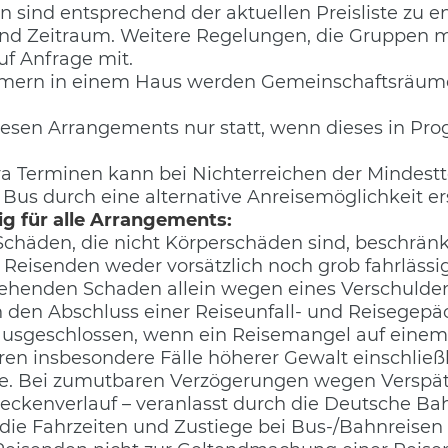
en sind entsprechend der aktuellen Preisliste zu e
nd Zeitraum. Weitere Regelungen, die Gruppen mi
uf Anfrage mit.
ern in einem Haus werden Gemeinschaftsräume g
esen Arrangements nur statt, wenn dieses in Pro
ra Terminen kann bei Nichterreichen der Mindest
 Bus durch eine alternative Anreisemöglichkeit e
ig für alle Arrangements:
chäden, die nicht Körperschäden sind, beschrän
Reisenden weder vorsätzlich noch grob fahrlässig
tehenden Schaden allein wegen eines Verschuldens
n den Abschluss einer Reiseunfall- und Reisegepä
ausgeschlossen, wenn ein Reisemangel auf einem
̈ren insbesondere Fälle höherer Gewalt einschlie
se. Bei zumutbaren Verzögerungen wegen Verspa
ckenverlauf – veranlasst durch die Deutsche Ba
, die Fahrzeiten und Zustiege bei Bus-/Bahnreisen