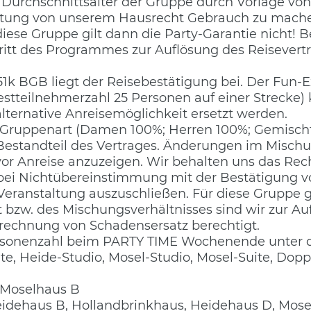
Durchschnittsalter der Gruppe durch Vorlage von
eitung von unserem Hausrecht Gebrauch zu mache
diese Gruppe gilt dann die Party-Garantie nicht! 
ntritt des Programmes zur Auflösung des Reiseve
1k BGB liegt der Reisebestätigung bei. Der Fun-
stteilnehmerzahl 25 Personen auf einer Strecke) 
ternative Anreisemöglichkeit ersetzt werden.
 Gruppenart (Damen 100%; Herren 100%; Gemischt
Bestandteil des Vertrages. Änderungen im Mischu
vor Anreise anzuzeigen. Wir behalten uns das Re
f. bei Nichtübereinstimmung mit der Bestätigun
ranstaltung auszuschließen. Für diese Gruppe gil
bzw. des Mischungsverhältnisses sind wir zur Auf
rechnung von Schadensersatz berechtigt.
ersonenzahl beim PARTY TIME Wochenende unter d
ite, Heide-Studio, Mosel-Studio, Mosel-Suite, Do
 Moselhaus B
eidehaus B, Hollandbrinkhaus, Heidehaus D, Mos