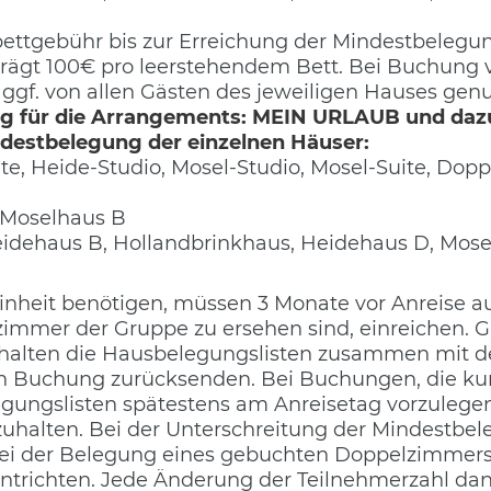
ettgebühr bis zur Erreichung der Mindestbelegu
trägt 100€ pro leerstehendem Bett. Bei Buchung
f. von allen Gästen des jeweiligen Hauses genu
̈ltig für die Arrangements: MEIN URLAUB und da
ndestbelegung der einzelnen Häuser:
ite, Heide-Studio, Mosel-Studio, Mosel-Suite, Do
 Moselhaus B
eidehaus B, Hollandbrinkhaus, Heidehaus D, Mos
heit benötigen, müssen 3 Monate vor Anreise au
immer der Gruppe zu ersehen sind, einreichen. Gru
rhalten die Hausbelegungslisten zusammen mit de
 Buchung zurücksenden. Bei Buchungen, die kurz
egungslisten spätestens am Anreisetag vorzulegen
uhalten. Bei der Unterschreitung der Mindestbe
Bei der Belegung eines gebuchten Doppelzimmers 
entrichten. Jede Änderung der Teilnehmerzahl dana