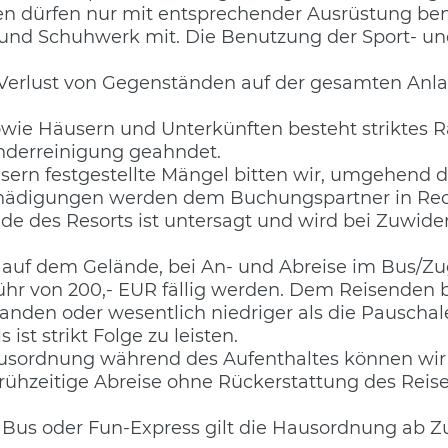
n dürfen nur mit entsprechender Ausrüstung ben
g und Schuhwerk mit. Die Benutzung der Sport- un
 Verlust von Gegenständen auf der gesamten Anl
wie Häusern und Unterkünften besteht striktes
Sonderreinigung geahndet.
usern festgestellte Mängel bitten wir, umgehend
schädigungen werden dem Buchungspartner in Rec
nde des Resorts ist untersagt und wird bei Zuwid
 auf dem Gelände, bei An- und Abreise im Bus/Z
r von 200,- EUR fällig werden. Dem Reisenden bl
anden oder wesentlich niedriger als die Pauschale
st strikt Folge zu leisten.
usordnung während des Aufenthaltes können w
rühzeitige Abreise ohne Rückerstattung des Rei
Bus oder Fun-Express gilt die Hausordnung ab Zu