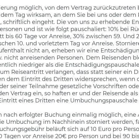
vierung möglich, von dem Vertrag zurückzutreten
 dem Tag wirksam, an dem Sie bei uns oder dem R
, schriftlich eingeht. Die von uns zu erhebende E
sonen und ist wie folgt pauschaliert: 10% bei Rü
tt bis 60 Tage vor Anreise, 30% zwischen 59. Und 2
schen 10. und vorletztem Tag vor Anreise. Stornie
ufenthalt nicht an, erheben wir eine Entschädigu
 nicht anreisenden Personen. Dem Reisenden blei
tlich niedriger als die Entschädigungspauschale
 Reiseantritt verlangen, dass statt seiner ein Dr
nnen dem Eintritt des Dritten widersprechen, wenn
der seiner Teilnahme gesetzliche Vorschriften od
 den Vertrag ein, so haften er und der Reisende al
i Eintritt eines Dritten eine Umbuchungspauschal
nach erfolgter Buchung einmalig möglich, eine
ie Umbuchung im Nachhinein storniert werden, fal
chungsgebühr beläuft sich auf 10 Euro pro Per
 Tagen vor Anreise 20€ pro Person und bei 90 bis