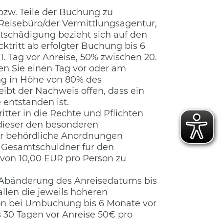
 bzw. Teile der Buchung zu
eisebüro/der Vermittlungsagentur,
ntschädigung bezieht sich auf den
cktritt ab erfolgter Buchung bis 6
1. Tag vor Anreise, 50% zwischen 20.
ren Sie einen Tag vor oder am
ng in Höhe von 80% des
bt der Nachweis offen, dass ein
 entstanden ist.
itter in die Rechte und Pflichten
 dieser den besonderen
er behördliche Anordnungen
s Gesamtschuldner für den
e von 10,00 EUR pro Person zu
 Abänderung des Anreisedatums bis
len die jeweils höheren
son bei Umbuchung bis 6 Monate vor
 30 Tagen vor Anreise 50€ pro