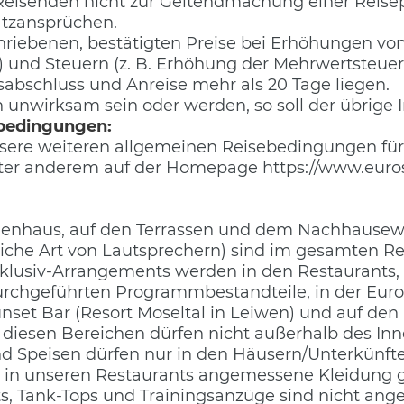
 Reisenden nicht zur Geltendmachung einer Reis
tzansprüchen.
hriebenen, bestätigten Preise bei Erhöhungen vo
und Steuern (z. B. Erhöhung der Mehrwertsteuer)
sabschluss und Anreise mehr als 20 Tage liegen.
 unwirksam sein oder werden, so soll der übrige I
sbedingungen:
nsere weiteren allgemeinen Reisebedingungen für 
er anderem auf der Homepage https://www.eurostr
erienhaus, auf den Terrassen und dem Nachhausew
iche Art von Lautsprechern) sind im gesamten Res
nklusiv-Arrangements werden in den Restaurants
urchgeführten Programmbestandteile, in der Euro-
Sunset Bar (Resort Moseltal in Leiwen) und auf den
us diesen Bereichen dürfen nicht außerhalb de
 Speisen dürfen nur in den Häusern/Unterkünft
 in unseren Restaurants angemessene Kleidung 
, Tank-Tops und Trainingsanzüge sind nicht ange