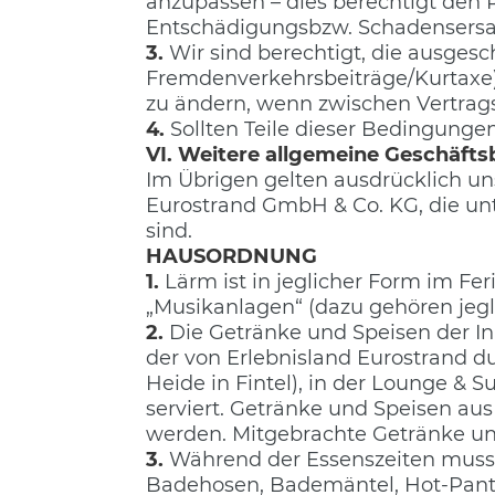
anzupassen – dies berechtigt den
Entschädigungsbzw. Schadensersa
3.
Wir sind berechtigt, die ausgesc
Fremdenverkehrsbeiträge/Kurtaxe) 
zu ändern, wenn zwischen Vertrag
4.
Sollten Teile dieser Bedingungen
VI. Weitere allgemeine Geschäft
Im Übrigen gelten ausdrücklich u
Eurostrand GmbH & Co. KG, die unt
sind.
HAUSORDNUNG
1.
Lärm ist in jeglicher Form im F
„Musikanlagen“ (dazu gehören jegl
2.
Die Getränke und Speisen der I
der von Erlebnisland Eurostrand d
Heide in Fintel), in der Lounge & 
serviert. Getränke und Speisen a
werden. Mitgebrachte Getränke und
3.
Während der Essenszeiten muss
Badehosen, Bademäntel, Hot-Pants