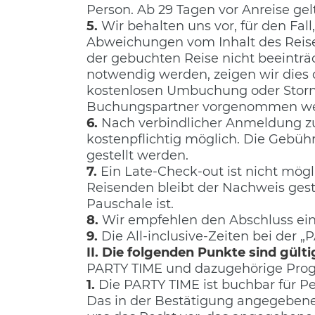
Person. Ab 29 Tagen vor Anreise ge
5.
Wir behalten uns vor, für den Fa
Abweichungen vom Inhalt des Reise
der gebuchten Reise nicht beeinträ
notwendig werden, zeigen wir dies d
kostenlosen Umbuchung oder Storni
Buchungspartner vorgenommen we
6.
Nach verbindlicher Anmeldung zu 
kostenpflichtig möglich. Die Gebü
gestellt werden.
7.
Ein Late-Check-out ist nicht mög
Reisenden bleibt der Nachweis gesta
Pauschale ist.
8.
Wir empfehlen den Abschluss eine
9.
Die All-inclusive-Zeiten bei der
II. Die folgenden Punkte sind gült
PARTY TIME und dazugehörige Pr
1.
Die PARTY TIME ist buchbar für P
Das in der Bestätigung angegeben