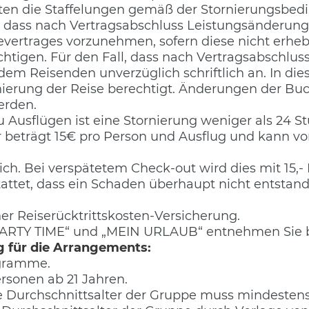
lten die Staffelungen gemäß der Stornierungsbedi
ll, dass nach Vertragsabschluss Leistungsänderu
vertrages vorzunehmen, sofern diese nicht erheb
chtigen. Für den Fall, dass nach Vertragsabschlu
em Reisenden unverzüglich schriftlich an. In dies
erung der Reise berechtigt. Änderungen der Bu
rden.
Ausflügen ist eine Stornierung weniger als 24 
hr beträgt 15€ pro Person und Ausflug und kann vo
lich. Bei verspätetem Check-out wird dies mit 15
ttet, dass ein Schaden überhaupt nicht entstand
r Reiserücktrittskosten-Versicherung.
 „PARTY TIME“ und „MEIN URLAUB“ entnehmen Sie bi
ig für die Arrangements:
ogramme.
ersonen ab 21 Jahren.
e Durchschnittsalter der Gruppe muss mindestens