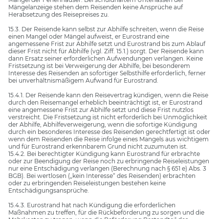
Mängelanzeige stehen dem Reisenden keine Ansprüche auf
Herabsetzung des Reisepreises zu.
15.3. Der Reisende kann selbst zur Abhilfe schreiten, wenn die Reise
einen Mangel oder Mängel aufweist, er Eurostrand eine
angemessene Frist zur Abhilfe setzt und Eurostrand bis zum Ablauf
dieser Frist nicht für Abhilfe (vgl. Ziff. 15.1.) sorgt. Der Reisende kann
dann Ersatz seiner erforderlichen Aufwendungen verlangen. Keine
Fristsetzung ist bei Verweigerung der Abhilfe, bei besonderem
Interesse des Reisenden an sofortiger Selbsthilfe erforderlich, ferner
bei unverhältnismäßigem Aufwand für Eurostrand.
15.4.1. Der Reisende kann den Reisevertrag kündigen, wenn die Reise
durch den Reisemangel erheblich beeinträchtigt ist, er Eurostrand
eine angemessene Frist zur Abhilfe setzt und diese Frist nutzlos
verstreicht. Die Fristsetzung ist nicht erforderlich bei Unmöglichkeit
der Abhilfe, Abhilfeverweigerung, wenn die sofortige Kündigung
durch ein besonderes Interesse des Reisenden gerechtfertigt ist oder
wenn dem Reisenden die Reise infolge eines Mangels aus wichtigem
und für Eurostrand erkennbarem Grund nicht zuzumuten ist.
15.4.2. Bei berechtigter Kündigung kann Eurostrand für erbrachte
oder zur Beendigung der Reise noch zu erbringende Reiseleistungen
nur eine Entschädigung verlangen (Berechnung nach § 651 e) Abs. 3
BGB). Bei wertlosen („kein Interesse“ des Reisenden) erbrachten
oder zu erbringenden Reiseleistungen bestehen keine
Entschädigungsansprüche.
15.4.3. Eurostrand hat nach Kündigung die erforderlichen
Maßnahmen zu treffen, für die Rückbeförderung zu sorgen und die