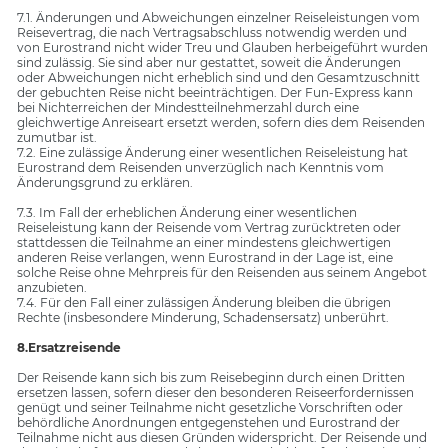
7.1. Änderungen und Abweichungen einzelner Reiseleistungen vom
Reisevertrag, die nach Vertragsabschluss notwendig werden und
von Eurostrand nicht wider Treu und Glauben herbeigeführt wurden
sind zulässig. Sie sind aber nur gestattet, soweit die Änderungen
oder Abweichungen nicht erheblich sind und den Gesamtzuschnitt
der gebuchten Reise nicht beeinträchtigen. Der Fun-Express kann
bei Nichterreichen der Mindestteilnehmerzahl durch eine
gleichwertige Anreiseart ersetzt werden, sofern dies dem Reisenden
zumutbar ist.
7.2. Eine zulässige Änderung einer wesentlichen Reiseleistung hat
Eurostrand dem Reisenden unverzüglich nach Kenntnis vom
Änderungsgrund zu erklären.
7.3. Im Fall der erheblichen Änderung einer wesentlichen
Reiseleistung kann der Reisende vom Vertrag zurücktreten oder
stattdessen die Teilnahme an einer mindestens gleichwertigen
anderen Reise verlangen, wenn Eurostrand in der Lage ist, eine
solche Reise ohne Mehrpreis für den Reisenden aus seinem Angebot
anzubieten.
7.4. Für den Fall einer zulässigen Änderung bleiben die übrigen
Rechte (insbesondere Minderung, Schadensersatz) unberührt.
8.Ersatzreisende
Der Reisende kann sich bis zum Reisebeginn durch einen Dritten
ersetzen lassen, sofern dieser den besonderen Reiseerfordernissen
genügt und seiner Teilnahme nicht gesetzliche Vorschriften oder
behördliche Anordnungen entgegenstehen und Eurostrand der
Teilnahme nicht aus diesen Gründen widerspricht. Der Reisende und