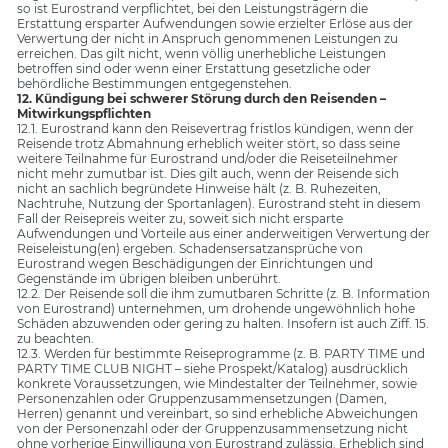
so ist Eurostrand verpflichtet, bei den Leistungsträgern die
Erstattung ersparter Aufwendungen sowie erzielter Erlöse aus der
Verwertung der nicht in Anspruch genommenen Leistungen zu
erreichen. Das gilt nicht, wenn völlig unerhebliche Leistungen
betroffen sind oder wenn einer Erstattung gesetzliche oder
behördliche Bestimmungen entgegenstehen.
12. Kündigung bei schwerer Störung durch den Reisenden –
Mitwirkungspflichten
12.1. Eurostrand kann den Reisevertrag fristlos kündigen, wenn der
Reisende trotz Abmahnung erheblich weiter stört, so dass seine
weitere Teilnahme für Eurostrand und/oder die Reiseteilnehmer
nicht mehr zumutbar ist. Dies gilt auch, wenn der Reisende sich
nicht an sachlich begründete Hinweise hält (z. B. Ruhezeiten,
Nachtruhe, Nutzung der Sportanlagen). Eurostrand steht in diesem
Fall der Reisepreis weiter zu, soweit sich nicht ersparte
Aufwendungen und Vorteile aus einer anderweitigen Verwertung der
Reiseleistung(en) ergeben. Schadensersatzansprüche von
Eurostrand wegen Beschädigungen der Einrichtungen und
Gegenstände im übrigen bleiben unberührt.
12.2. Der Reisende soll die ihm zumutbaren Schritte (z. B. Information
von Eurostrand) unternehmen, um drohende ungewöhnlich hohe
Schäden abzuwenden oder gering zu halten. Insofern ist auch Ziff. 15.
zu beachten.
12.3. Werden für bestimmte Reiseprogramme (z. B. PARTY TIME und
PARTY TIME CLUB NIGHT – siehe Prospekt/Katalog) ausdrücklich
konkrete Voraussetzungen, wie Mindestalter der Teilnehmer, sowie
Personenzahlen oder Gruppenzusammensetzungen (Damen,
Herren) genannt und vereinbart, so sind erhebliche Abweichungen
von der Personenzahl oder der Gruppenzusammensetzung nicht
ohne vorherige Einwilligung von Eurostrand zulässig. Erheblich sind