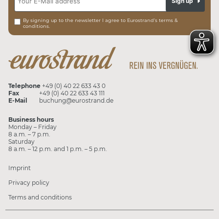
Sign up
By signing up to the newsletter I agree to Eurostrand’s terms &
conditions.
Telephone
+49 (0) 40 22 633 43 0
Fax
+49 (0) 40 22 633 43 111
E-Mail
buchung@eurostrand.de
Business hours
Monday – Friday
8 a.m. – 7 p.m.
Saturday
8 a.m. – 12 p.m. and 1 p.m. – 5 p.m.
Imprint
Privacy policy
Terms and conditions