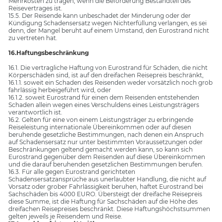
Mehrkosten zu tragen, wenn die Beförderung Bestandteil des
Reisevertrages ist.
15.5. Der Reisende kann unbeschadet der Minderung oder der
Kündigung Schadensersatz wegen Nichterfüllung verlangen, es sei
denn, der Mangel beruht auf einem Umstand, den Eurostrand nicht
zu vertreten hat.
16.Haftungsbeschränkung
16.1. Die vertragliche Haftung von Eurostrand für Schäden, die nicht
Körperschäden sind, ist auf den dreifachen Reisepreis beschränkt,
16.1.1. soweit ein Schaden des Reisenden weder vorsätzlich noch grob
fahrlässig herbeigeführt wird, oder
16.1.2. soweit Eurostrand für einen dem Reisenden entstehenden
Schaden allein wegen eines Verschuldens eines Leistungsträgers
verantwortlich ist.
16.2. Gelten für eine von einem Leistungsträger zu erbringende
Reiseleistung internationale Übereinkommen oder auf diesen
beruhende gesetzliche Bestimmungen, nach denen ein Anspruch
auf Schadensersatz nur unter bestimmten Voraussetzungen oder
Beschränkungen geltend gemacht werden kann, so kann sich
Eurostrand gegenüber dem Reisenden auf diese Übereinkommen
und die darauf beruhenden gesetzlichen Bestimmungen berufen.
16.3. Für alle gegen Eurostrand gerichteten
Schadensersatzansprüche aus unerlaubter Handlung, die nicht auf
Vorsatz oder grober Fahrlässigkeit beruhen, haftet Eurostrand bei
Sachschäden bis 4000 EURO. Übersteigt der dreifache Reisepreis
diese Summe, ist die Haftung für Sachschäden auf die Höhe des
dreifachen Reisepreises beschränkt. Diese Haftungshöchstsummen
gelten jeweils je Reisendem und Reise.