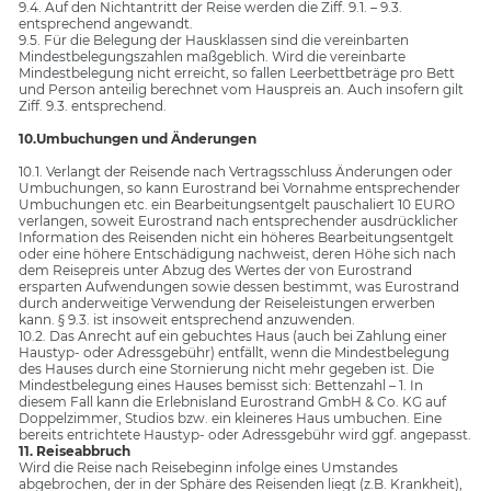
9.4. Auf den Nichtantritt der Reise werden die Ziff. 9.1. – 9.3.
entsprechend angewandt.
9.5. Für die Belegung der Hausklassen sind die vereinbarten
Mindestbelegungszahlen maßgeblich. Wird die vereinbarte
Mindestbelegung nicht erreicht, so fallen Leerbettbeträge pro Bett
und Person anteilig berechnet vom Hauspreis an. Auch insofern gilt
Ziff. 9.3. entsprechend.
10.Umbuchungen und Änderungen
10.1. Verlangt der Reisende nach Vertragsschluss Änderungen oder
Umbuchungen, so kann Eurostrand bei Vornahme entsprechender
Umbuchungen etc. ein Bearbeitungsentgelt pauschaliert 10 EURO
verlangen, soweit Eurostrand nach entsprechender ausdrücklicher
Information des Reisenden nicht ein höheres Bearbeitungsentgelt
oder eine höhere Entschädigung nachweist, deren Höhe sich nach
dem Reisepreis unter Abzug des Wertes der von Eurostrand
ersparten Aufwendungen sowie dessen bestimmt, was Eurostrand
durch anderweitige Verwendung der Reiseleistungen erwerben
kann. § 9.3. ist insoweit entsprechend anzuwenden.
10.2. Das Anrecht auf ein gebuchtes Haus (auch bei Zahlung einer
Haustyp- oder Adressgebühr) entfällt, wenn die Mindestbelegung
des Hauses durch eine Stornierung nicht mehr gegeben ist. Die
Mindestbelegung eines Hauses bemisst sich: Bettenzahl – 1. In
diesem Fall kann die Erlebnisland Eurostrand GmbH & Co. KG auf
Doppelzimmer, Studios bzw. ein kleineres Haus umbuchen. Eine
bereits entrichtete Haustyp- oder Adressgebühr wird ggf. angepasst.
11. Reiseabbruch
Wird die Reise nach Reisebeginn infolge eines Umstandes
abgebrochen, der in der Sphäre des Reisenden liegt (z.B. Krankheit),