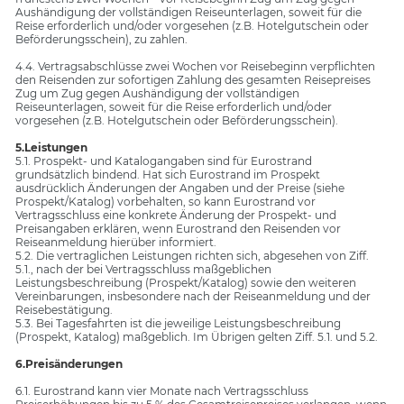
Aushändigung der vollständigen Reiseunterlagen, soweit für die
Reise erforderlich und/oder vorgesehen (z.B. Hotelgutschein oder
Beförderungsschein), zu zahlen.
4.4. Vertragsabschlüsse zwei Wochen vor Reisebeginn verpflichten
den Reisenden zur sofortigen Zahlung des gesamten Reisepreises
Zug um Zug gegen Aushändigung der vollständigen
Reiseunterlagen, soweit für die Reise erforderlich und/oder
vorgesehen (z.B. Hotelgutschein oder Beförderungsschein).
5.Leistungen
5.1. Prospekt- und Katalogangaben sind für Eurostrand
grundsätzlich bindend. Hat sich Eurostrand im Prospekt
ausdrücklich Änderungen der Angaben und der Preise (siehe
Prospekt/Katalog) vorbehalten, so kann Eurostrand vor
Vertragsschluss eine konkrete Änderung der Prospekt- und
Preisangaben erklären, wenn Eurostrand den Reisenden vor
Reiseanmeldung hierüber informiert.
5.2. Die vertraglichen Leistungen richten sich, abgesehen von Ziff.
5.1., nach der bei Vertragsschluss maßgeblichen
Leistungsbeschreibung (Prospekt/Katalog) sowie den weiteren
Vereinbarungen, insbesondere nach der Reiseanmeldung und der
Reisebestätigung.
5.3. Bei Tagesfahrten ist die jeweilige Leistungsbeschreibung
(Prospekt, Katalog) maßgeblich. Im Übrigen gelten Ziff. 5.1. und 5.2.
6.Preisänderungen
6.1. Eurostrand kann vier Monate nach Vertragsschluss