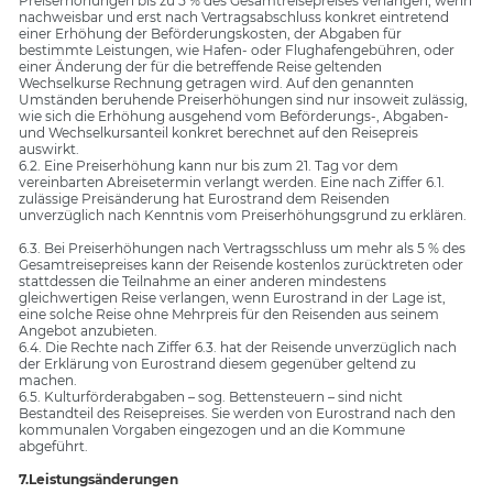
Preiserhöhungen bis zu 5 % des Gesamtreisepreises verlangen, wenn
nachweisbar und erst nach Vertragsabschluss konkret eintretend
einer Erhöhung der Beförderungskosten, der Abgaben für
bestimmte Leistungen, wie Hafen- oder Flughafengebühren, oder
einer Änderung der für die betreffende Reise geltenden
Wechselkurse Rechnung getragen wird. Auf den genannten
Umständen beruhende Preiserhöhungen sind nur insoweit zulässig,
wie sich die Erhöhung ausgehend vom Beförderungs-, Abgaben-
und Wechselkursanteil konkret berechnet auf den Reisepreis
auswirkt.
6.2. Eine Preiserhöhung kann nur bis zum 21. Tag vor dem
vereinbarten Abreisetermin verlangt werden. Eine nach Ziffer 6.1.
zulässige Preisänderung hat Eurostrand dem Reisenden
unverzüglich nach Kenntnis vom Preiserhöhungsgrund zu erklären.
6.3. Bei Preiserhöhungen nach Vertragsschluss um mehr als 5 % des
Gesamtreisepreises kann der Reisende kostenlos zurücktreten oder
stattdessen die Teilnahme an einer anderen mindestens
gleichwertigen Reise verlangen, wenn Eurostrand in der Lage ist,
eine solche Reise ohne Mehrpreis für den Reisenden aus seinem
Angebot anzubieten.
6.4. Die Rechte nach Ziffer 6.3. hat der Reisende unverzüglich nach
der Erklärung von Eurostrand diesem gegenüber geltend zu
machen.
6.5. Kulturförderabgaben – sog. Bettensteuern – sind nicht
Bestandteil des Reisepreises. Sie werden von Eurostrand nach den
kommunalen Vorgaben eingezogen und an die Kommune
abgeführt.
7.Leistungsänderungen