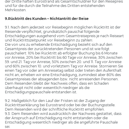
der Dritte haften Eurostrand als Gesamtschuldner für den Reisepreis
und für die durch die Teilnahme des Dritten entstehenden
Mehrkosten.
9.Rücktritt des Kunden – Nichtantritt der Reise
9.1. Nach dem jederzeit vor Reisebeginn möglichen Rücktritt ist der
Reisende verpflichtet, grundsätzlich pauschal folgende
Entschädigungen ausgehend vom Gesamtreisepreis je nach Reiseart
und Rücktrittszeitpunkt vor Reisebeginn zu zahlen:
Die von uns zu erhebende Entschädigung bezieht sich auf den
Gesamtpreis der zurücktretenden Personen und ist wie folgt
pauschaliert: 10% bei Rücktritt ab erfolgter Buchung bis 6 Monate
vor Anreise, 20% bei Rücktritt bis 60 Tage vor Anreise, 30% zwischen
59. und 21. Tag vor Anreise, 50% zwischen 20. und 11. Tag vor Anreise
und 60% zwischen 10. und vorletztem Tag vor Anreise. Stornieren Sie
einen Tag vor oder am Anreisetag selbst oder treten den Aufenthalt
nicht an, erheben wir eine Entschädigung, zumindest aber 80% des
Gesamtpreises der absagenden bzw. nicht anreisenden Personen.
Dem Reisenden bleibt der Nachweis offen, dass ein Schaden
überhaupt nicht oder wesentlich niedriger als die
Entschädigungspauschale entstanden ist.
9.2. Maßgeblich für den Lauf der Fristen ist der Zugang der
Rücktrittserklärung bei Eurostrand oder bei der Buchungsstelle.
Dem Reisenden wird der schriftliche Rücktritt empfohlen.
9.3. Dem Reisenden wird ausdrücklich der Nachweis gestattet, dass
der Anspruch auf Entschädigung nicht entstanden oder die
Entschädigung wesentlich niedriger als die angeführte Pauschale
sei.