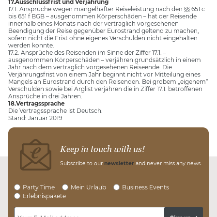
17.Ausschlussfrist und Verjährung
17.1. Ansprüche wegen mangelhafter Reiseleistung nach den §§ 651 c
bis 651 f BGB – ausgenommen Körperschäden – hat der Reisende
innerhalb eines Monats nach der vertraglich vorgesehenen
Beendigung der Reise gegenüber Eurostrand geltend zu machen,
sofern nicht die Frist ohne eigenes Verschulden nicht eingehalten
werden konnte.
17.2. Ansprüche des Reisenden im Sinne der Ziffer 17.1. –
ausgenommen Körperschäden – verjähren grundsätzlich in einem
Jahr nach dem vertraglich vorgesehenen Reiseende. Die
Verjährungsfrist von einem Jahr beginnt nicht vor Mitteilung eines
Mangels an Eurostrand durch den Reisenden. Bei grobem „eigenem“
Verschulden sowie bei Arglist verjähren die in Ziffer 17.1. betroffenen
Ansprüche in drei Jahren.
18.Vertragssprache
Die Vertragssprache ist Deutsch.
Stand: Januar 2019
Keep in touch with us!
Subscribe to our
newsletter
and never miss any news.
Party Time
Mein Urlaub
Business Events
Erlebnispakete