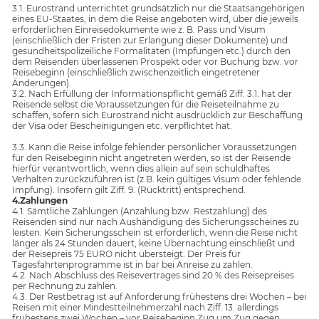
3.1. Eurostrand unterrichtet grundsätzlich nur die Staatsangehörigen
eines EU-Staates, in dem die Reise angeboten wird, über die jeweils
erforderlichen Einreisedokumente wie z. B. Pass und Visum
(einschließlich der Fristen zur Erlangung dieser Dokumente) und
gesundheitspolizeiliche Formalitäten (Impfungen etc.) durch den
dem Reisenden überlassenen Prospekt oder vor Buchung bzw. vor
Reisebeginn (einschließlich zwischenzeitlich eingetretener
Änderungen).
3.2. Nach Erfüllung der Informationspflicht gemäß Ziff. 3.1. hat der
Reisende selbst die Voraussetzungen für die Reiseteilnahme zu
schaffen, sofern sich Eurostrand nicht ausdrücklich zur Beschaffung
der Visa oder Bescheinigungen etc. verpflichtet hat.
3.3. Kann die Reise infolge fehlender persönlicher Voraussetzungen
für den Reisebeginn nicht angetreten werden, so ist der Reisende
hierfür verantwortlich, wenn dies allein auf sein schuldhaftes
Verhalten zurückzuführen ist (z.B. kein gültiges Visum oder fehlende
Impfung). Insofern gilt Ziff. 9. (Rücktritt) entsprechend.
4.Zahlungen
4.1. Sämtliche Zahlungen (Anzahlung bzw. Restzahlung) des
Reisenden sind nur nach Aushändigung des Sicherungsscheines zu
leisten. Kein Sicherungsschein ist erforderlich, wenn die Reise nicht
länger als 24 Stunden dauert, keine Übernachtung einschließt und
der Reisepreis 75 EURO nicht übersteigt. Der Preis für
Tagesfahrtenprogramme ist in bar bei Anreise zu zahlen.
4.2. Nach Abschluss des Reisevertrages sind 20 % des Reisepreises
per Rechnung zu zahlen.
4.3. Der Restbetrag ist auf Anforderung frühestens drei Wochen – bei
Reisen mit einer Mindestteilnehmerzahl nach Ziff. 13. allerdings
frühestens zwei Wochen – vor Reisebeginn Zug um Zug gegen