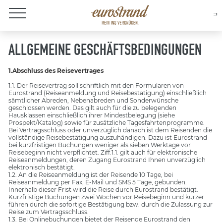
About Eurostrand
ALLGEMEINE GESCHÄFTSBEDINGUNGEN
1.Abschluss des Reisevertrages
1.1. Der Reisevertrag soll schriftlich mit den Formularen von
Eurostrand (Reiseanmeldung und Reisebestätigung) einschließlich
sämtlicher Abreden, Nebenabreden und Sonderwünsche
geschlossen werden. Das gilt auch für die zu belegenden
Hausklassen einschließlich ihrer Mindestbelegung (siehe
Prospekt/Katalog) sowie für zusätzliche Tagesfahrtenprogramme.
Bei Vertragsschluss oder unverzüglich danach ist dem Reisenden die
vollständige Reisebestätigung auszuhändigen. Dazu ist Eurostrand
bei kurzfristigen Buchungen weniger als sieben Werktage vor
Reisebeginn nicht verpflichtet. Ziff.1.1. gilt auch für elektronische
Reiseanmeldungen, deren Zugang Eurostrand Ihnen unverzüglich
elektronisch bestätigt.
1.2. An die Reiseanmeldung ist der Reisende 10 Tage, bei
Reiseanmeldung per Fax, E-Mail und SMS 5 Tage, gebunden.
Innerhalb dieser Frist wird die Reise durch Eurostrand bestätigt.
Kurzfristige Buchungen zwei Wochen vor Reisebeginn und kürzer
führen durch die sofortige Bestätigung bzw. durch die Zulassung zur
Reise zum Vertragsschluss.
1.3. Bei Onlinebuchungen bietet der Reisende Eurostrand den