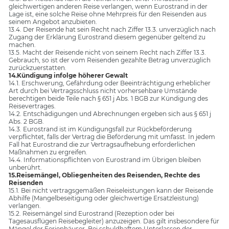
gleichwertigen anderen Reise verlangen, wenn Eurostrand in der
Lage ist, eine solche Reise ohne Mehrpreis für den Reisenden aus
seinem Angebot anzubieten.
13.4. Der Reisende hat sein Recht nach Ziffer 13.3. unverzüglich nach
Zugang der Erklärung Eurostrand diesem gegenüber geltend zu
machen.
13.5. Macht der Reisende nicht von seinem Recht nach Ziffer 13.3.
Gebrauch, so ist der vom Reisenden gezahlte Betrag unverzüglich
zurückzuerstatten.
14.Kündigung infolge höherer Gewalt
14.1. Erschwerung, Gefährdung oder Beeinträchtigung erheblicher
Art durch bei Vertragsschluss nicht vorhersehbare Umstände
berechtigen beide Teile nach § 651 j Abs. 1 BGB zur Kündigung des
Reisevertrages.
14.2. Entschädigungen und Abrechnungen ergeben sich aus § 651 j
Abs. 2 BGB.
14.3. Eurostrand ist im Kündigungsfall zur Rückbeförderung
verpflichtet, falls der Vertrag die Beförderung mit umfasst. In jedem
Fall hat Eurostrand die zur Vertragsaufhebung erforderlichen
Maßnahmen zu ergreifen.
14.4. Informationspflichten von Eurostrand im Übrigen bleiben
unberührt.
15.Reisemängel, Obliegenheiten des Reisenden, Rechte des
Reisenden
15.1. Bei nicht vertragsgemäßen Reiseleistungen kann der Reisende
Abhilfe (Mangelbeseitigung oder gleichwertige Ersatzleistung)
verlangen.
15.2. Reisemängel sind Eurostrand (Rezeption oder bei
Tagesausflügen Reisebegleiter) anzuzeigen. Das gilt insbesondere für
Mängel der Ferienhäuser. Bei schuldhaftem Unterlassen der