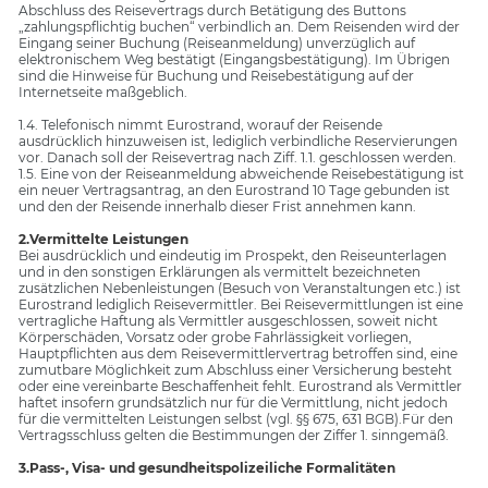
Abschluss des Reisevertrags durch Betätigung des Buttons
„zahlungspflichtig buchen“ verbindlich an. Dem Reisenden wird der
Eingang seiner Buchung (Reiseanmeldung) unverzüglich auf
elektronischem Weg bestätigt (Eingangsbestätigung). Im Übrigen
sind die Hinweise für Buchung und Reisebestätigung auf der
Internetseite maßgeblich.
1.4. Telefonisch nimmt Eurostrand, worauf der Reisende
ausdrücklich hinzuweisen ist, lediglich verbindliche Reservierungen
vor. Danach soll der Reisevertrag nach Ziff. 1.1. geschlossen werden.
1.5. Eine von der Reiseanmeldung abweichende Reisebestätigung ist
ein neuer Vertragsantrag, an den Eurostrand 10 Tage gebunden ist
und den der Reisende innerhalb dieser Frist annehmen kann.
2.Vermittelte Leistungen
Bei ausdrücklich und eindeutig im Prospekt, den Reiseunterlagen
und in den sonstigen Erklärungen als vermittelt bezeichneten
zusätzlichen Nebenleistungen (Besuch von Veranstaltungen etc.) ist
Eurostrand lediglich Reisevermittler. Bei Reisevermittlungen ist eine
vertragliche Haftung als Vermittler ausgeschlossen, soweit nicht
Körperschäden, Vorsatz oder grobe Fahrlässigkeit vorliegen,
Hauptpflichten aus dem Reisevermittlervertrag betroffen sind, eine
zumutbare Möglichkeit zum Abschluss einer Versicherung besteht
oder eine vereinbarte Beschaffenheit fehlt. Eurostrand als Vermittler
haftet insofern grundsätzlich nur für die Vermittlung, nicht jedoch
für die vermittelten Leistungen selbst (vgl. §§ 675, 631 BGB).Für den
Vertragsschluss gelten die Bestimmungen der Ziffer 1. sinngemäß.
3.Pass-, Visa- und gesundheitspolizeiliche Formalitäten