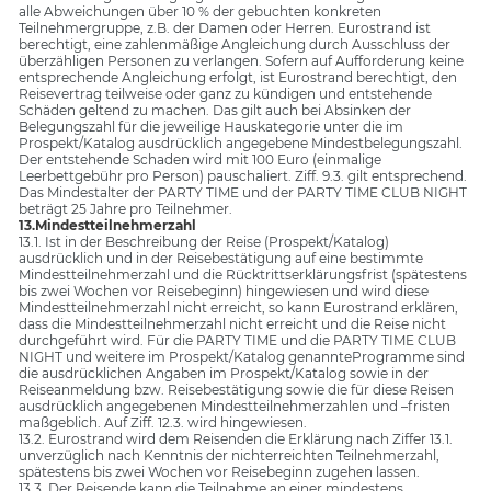
alle Abweichungen über 10 % der gebuchten konkreten
Teilnehmergruppe, z.B. der Damen oder Herren. Eurostrand ist
berechtigt, eine zahlenmäßige Angleichung durch Ausschluss der
überzähligen Personen zu verlangen. Sofern auf Aufforderung keine
entsprechende Angleichung erfolgt, ist Eurostrand berechtigt, den
Reisevertrag teilweise oder ganz zu kündigen und entstehende
Schäden geltend zu machen. Das gilt auch bei Absinken der
Belegungszahl für die jeweilige Hauskategorie unter die im
Prospekt/Katalog ausdrücklich angegebene Mindestbelegungszahl.
Der entstehende Schaden wird mit 100 Euro (einmalige
Leerbettgebühr pro Person) pauschaliert. Ziff. 9.3. gilt entsprechend.
Das Mindestalter der PARTY TIME und der PARTY TIME CLUB NIGHT
beträgt 25 Jahre pro Teilnehmer.
13.Mindestteilnehmerzahl
13.1. Ist in der Beschreibung der Reise (Prospekt/Katalog)
ausdrücklich und in der Reisebestätigung auf eine bestimmte
Mindestteilnehmerzahl und die Rücktrittserklärungsfrist (spätestens
bis zwei Wochen vor Reisebeginn) hingewiesen und wird diese
Mindestteilnehmerzahl nicht erreicht, so kann Eurostrand erklären,
dass die Mindestteilnehmerzahl nicht erreicht und die Reise nicht
durchgeführt wird. Für die PARTY TIME und die PARTY TIME CLUB
NIGHT und weitere im Prospekt/Katalog genannteProgramme sind
die ausdrücklichen Angaben im Prospekt/Katalog sowie in der
Reiseanmeldung bzw. Reisebestätigung sowie die für diese Reisen
ausdrücklich angegebenen Mindestteilnehmerzahlen und –fristen
maßgeblich. Auf Ziff. 12.3. wird hingewiesen.
13.2. Eurostrand wird dem Reisenden die Erklärung nach Ziffer 13.1.
unverzüglich nach Kenntnis der nichterreichten Teilnehmerzahl,
spätestens bis zwei Wochen vor Reisebeginn zugehen lassen.
13.3. Der Reisende kann die Teilnahme an einer mindestens