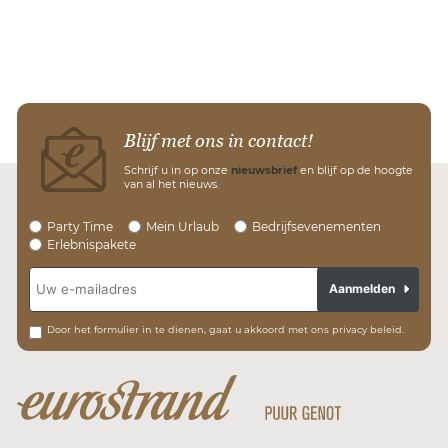
Blijf met ons in contact!
Schrijf u in op onze
nieuwsbrief
en blijf op de hoogte
van al het nieuws.
Party Time
Mein Urlaub
Bedrijfsevenementen
Erlebnispakete
Aanmelden
Door het formulier in te dienen, gaat u akkoord met ons privacy beleid.