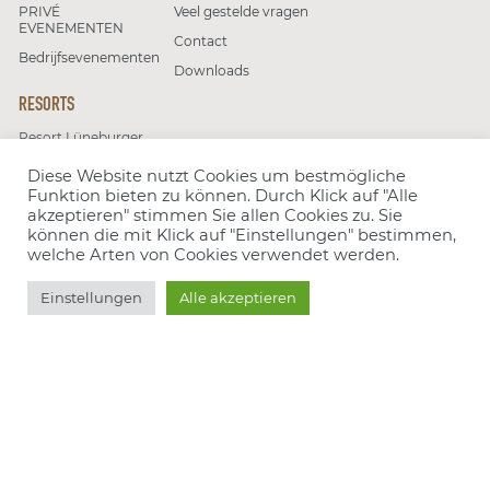
PRIVÉ
Veel gestelde vragen
EVENEMENTEN
Contact
Bedrijfsevenementen
Downloads
RESORTS
Resort Lüneburger
Heide
Diese Website nutzt Cookies um bestmögliche
Resort Moseltal
Funktion bieten zu können. Durch Klick auf "Alle
akzeptieren" stimmen Sie allen Cookies zu. Sie
können die mit Klick auf "Einstellungen" bestimmen,
Volg ons
welche Arten von Cookies verwendet werden.
Einstellungen
Alle akzeptieren
Onze partners
We zijn erkend bij