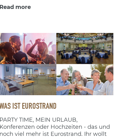
genau, was auf Eurer Packliste nicht
Read more
fehlen darf!
WAS IST EUROSTRAND
PARTY TIME, MEIN URLAUB,
Konferenzen oder Hochzeiten - das und
noch viel mehr ist Eurostrand. Ihr wollt